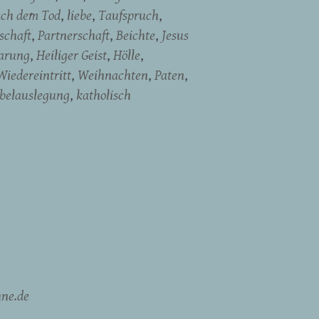
ach dem Tod
liebe
Taufspruch
schaft
Partnerschaft
Beichte
Jesus
arung
Heiliger Geist
Hölle
Wiedereintritt
Weihnachten
Paten
ibelauslegung
katholisch
ne.de