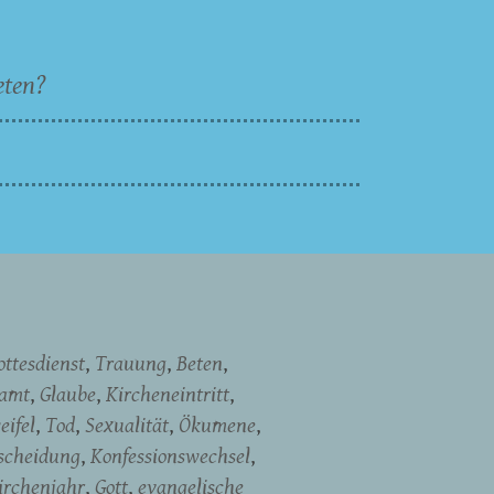
eten?
ottesdienst
Trauung
Beten
namt
Glaube
Kircheneintritt
eifel
Tod
Sexualität
Ökumene
scheidung
Konfessionswechsel
irchenjahr
Gott
evangelische