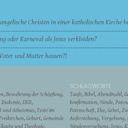
angelische Christen in einer katholischen Kirche b
ng oder Karneval als Jesus verkleiden?
Vater und Mutter hassen?!
SCHLAGWORTE
en
Bewahrung der Schöpfung
Taufe
Bibel
Abendmahl
G
Diakonie
EKD
konfirmation
Sünde
Pate
ik und Atheismus
Feste im
Patenschaft
Ehe
Gebet
Zw
Freikirchen
Geburt
Gemeinde
Auferstehung
Vergebung
Glaube und Theologie
Sündenvergebung
Jesus
K