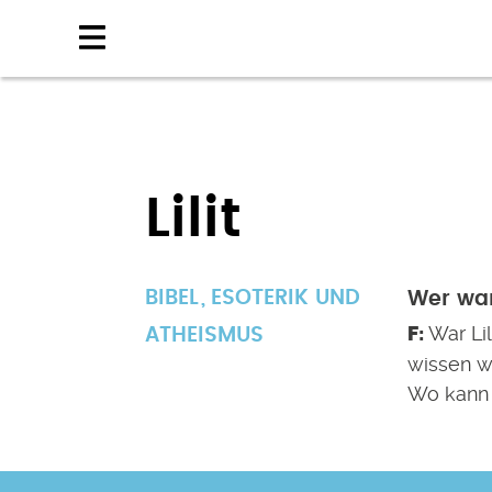
Direkt
zum
Inhalt
Lilit
BIBEL
ESOTERIK UND
Wer war
War Li
ATHEISMUS
wissen wi
Wo kann 