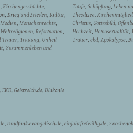
t
Kirchengeschichte
Taufe
Schöpfung
Leben n
on
Krieg und Frieden
Kultur
Theodizee
Kirchenmitglied
Medien
Menschenrechte
Christus
Gottesbild
Offenb
Weltreligionen
Reformation
Hochzeit
Homosexualität
d Trauer
Trauung
Unheil
Trauer
ekd
Apokalypse
B
it
Zusammenleben und
EKD
Geistreich.de
Diakonie
de
rundfunk.evangelisch.de
einjahrfreiwillig.de
7wochenoh