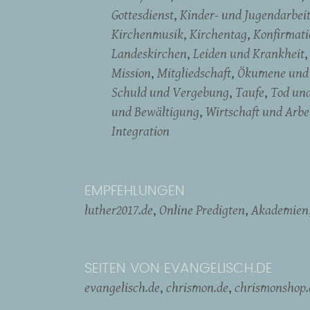
Gottesdienst
Kinder- und Jugendarbei
Kirchenmusik
Kirchentag
Konfirmati
Landeskirchen
Leiden und Krankheit
Mission
Mitgliedschaft
Ökumene und 
Schuld und Vergebung
Taufe
Tod un
und Bewältigung
Wirtschaft und Arbe
Integration
EMPFEHLUNGEN
luther2017.de
Online Predigten
Akademien
SEITEN VON EVANGELISCH.DE
evangelisch.de
chrismon.de
chrismonshop.