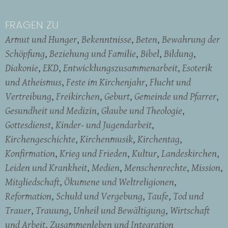
FRAGEN ZU
Armut und Hunger
Bekenntnisse
Beten
Bewahrung der
Schöpfung
Beziehung und Familie
Bibel
Bildung
Diakonie
EKD
Entwicklungszusammenarbeit
Esoterik
und Atheismus
Feste im Kirchenjahr
Flucht und
Vertreibung
Freikirchen
Geburt
Gemeinde und Pfarrer
Gesundheit und Medizin
Glaube und Theologie
Gottesdienst
Kinder- und Jugendarbeit
Kirchengeschichte
Kirchenmusik
Kirchentag
Konfirmation
Krieg und Frieden
Kultur
Landeskirchen
Leiden und Krankheit
Medien
Menschenrechte
Mission
Mitgliedschaft
Ökumene und Weltreligionen
Reformation
Schuld und Vergebung
Taufe
Tod und
Trauer
Trauung
Unheil und Bewältigung
Wirtschaft
und Arbeit
Zusammenleben und Integration