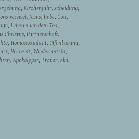
ergebung
Kirchenjahr
scheidung
ionswechsel
Jesus
liebe
Gott
aufe
Leben nach dem Tod
us Christus
Partnerschaft
chte
Homosexualität
Offenbarung
eist
Hochzeit
Wiedereintritt
hten
Apokalypse
Trauer
ekd