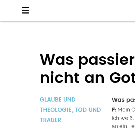
Direkt
zum
Inhalt
Was passier
nicht an Go
GLAUBE UND
Was pas
Mein O
THEOLOGIE
TOD UND
ich weiß
TRAUER
an ein L