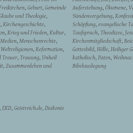
Freikirchen
Geburt
Gemeinde
Auferstehung
Ökumene
V
Glaube und Theologie
Sündenvergebung
Konfess
t
Kirchengeschichte
Schöpfung
evangelische T
on
Krieg und Frieden
Kultur
Taufspruch
Theodizee
Jes
Medien
Menschenrechte
Kirchenmitgliedschaft
Bei
Weltreligionen
Reformation
Gottesbild
Hölle
Heiliger G
d Trauer
Trauung
Unheil
katholisch
Paten
Weihnac
it
Zusammenleben und
Bibelauslegung
EKD
Geistreich.de
Diakonie