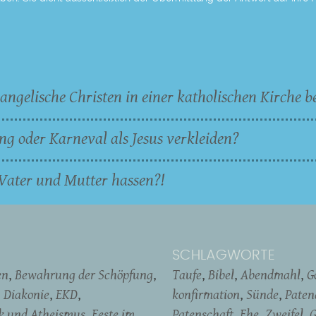
angelische Christen in einer katholischen Kirche b
ng oder Karneval als Jesus verkleiden?
Vater und Mutter hassen?!
SCHLAGWORTE
en
Bewahrung der Schöpfung
Taufe
Bibel
Abendmahl
G
Diakonie
EKD
konfirmation
Sünde
Pate
ik und Atheismus
Feste im
Patenschaft
Ehe
Zweifel
G