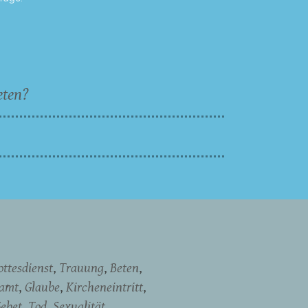
eten?
ottesdienst
Trauung
Beten
namt
Glaube
Kircheneintritt
ebet
Tod
Sexualität