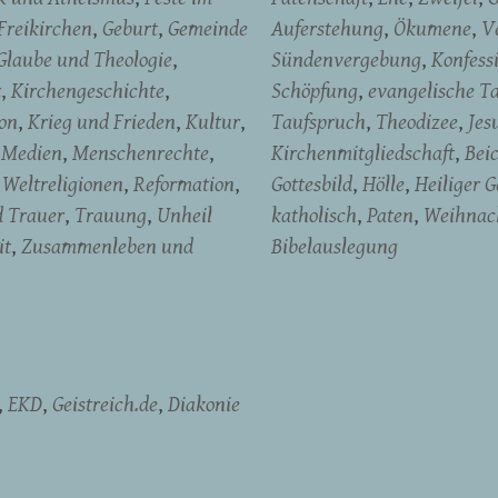
Freikirchen
Geburt
Gemeinde
Auferstehung
Ökumene
V
Glaube und Theologie
Sündenvergebung
Konfess
t
Kirchengeschichte
Schöpfung
evangelische T
on
Krieg und Frieden
Kultur
Taufspruch
Theodizee
Jes
Medien
Menschenrechte
Kirchenmitgliedschaft
Bei
Weltreligionen
Reformation
Gottesbild
Hölle
Heiliger G
d Trauer
Trauung
Unheil
katholisch
Paten
Weihnac
it
Zusammenleben und
Bibelauslegung
EKD
Geistreich.de
Diakonie