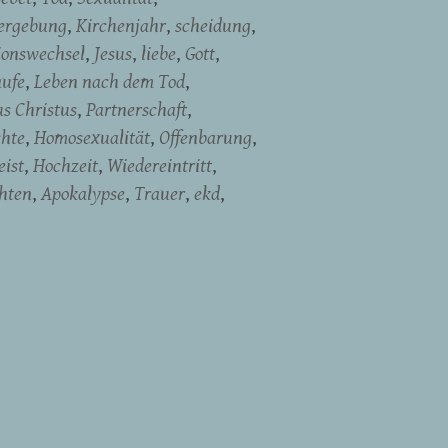
ergebung
Kirchenjahr
scheidung
ionswechsel
Jesus
liebe
Gott
aufe
Leben nach dem Tod
us Christus
Partnerschaft
chte
Homosexualität
Offenbarung
eist
Hochzeit
Wiedereintritt
hten
Apokalypse
Trauer
ekd