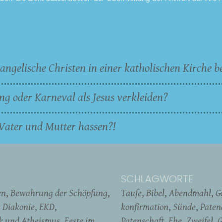
angelische Christen in einer katholischen Kirche b
ng oder Karneval als Jesus verkleiden?
Vater und Mutter hassen?!
SCHLAGWORTE
en
Bewahrung der Schöpfung
Taufe
Bibel
Abendmahl
G
Diakonie
EKD
konfirmation
Sünde
Pate
ik und Atheismus
Feste im
Patenschaft
Ehe
Zweifel
G