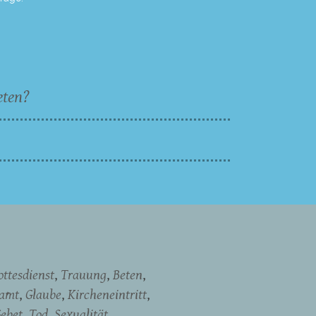
eten?
ottesdienst
Trauung
Beten
namt
Glaube
Kircheneintritt
ebet
Tod
Sexualität