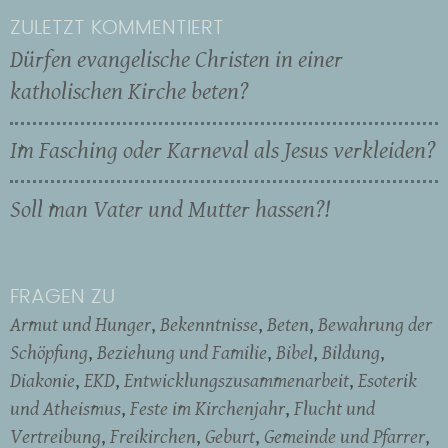
ZULETZT KOMMENTIERT
Dürfen evangelische Christen in einer
katholischen Kirche beten?
Im Fasching oder Karneval als Jesus verkleiden?
Soll man Vater und Mutter hassen?!
FRAGEN ZU
Armut und Hunger
Bekenntnisse
Beten
Bewahrung der
Schöpfung
Beziehung und Familie
Bibel
Bildung
Diakonie
EKD
Entwicklungszusammenarbeit
Esoterik
und Atheismus
Feste im Kirchenjahr
Flucht und
Vertreibung
Freikirchen
Geburt
Gemeinde und Pfarrer