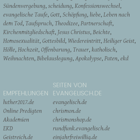
Sündenvergebung
scheidung
Konfessionswechsel
evangelische Taufe
Gott
Schöpfung
liebe
Leben nach
dem Tod
Taufspruch
Theodizee
Partnerschaft
Kirchenmitgliedschaft
Jesus Christus
Beichte
Homosexualität
Gottesbild
Wiedereintritt
Heiliger Geist
Hölle
Hochzeit
Offenbarung
Trauer
katholisch
Weihnachten
Bibelauslegung
Apokalypse
Paten
ekd
SEITEN VON
EMPFEHLUNGEN
EVANGELISCH.DE
luther2017.de
evangelisch.de
Online Predigten
chrismon.de
Akademien
chrismonshop.de
EKD
rundfunk.evangelisch.de
Geistreich.de
einjahrfreiwillig.de