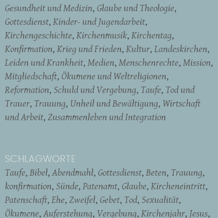
Gesundheit und Medizin
Glaube und Theologie
Gottesdienst
Kinder- und Jugendarbeit
Kirchengeschichte
Kirchenmusik
Kirchentag
Konfirmation
Krieg und Frieden
Kultur
Landeskirchen
Leiden und Krankheit
Medien
Menschenrechte
Mission
Mitgliedschaft
Ökumene und Weltreligionen
Reformation
Schuld und Vergebung
Taufe
Tod und
Trauer
Trauung
Unheil und Bewältigung
Wirtschaft
und Arbeit
Zusammenleben und Integration
SCHLAGWORTE
Taufe
Bibel
Abendmahl
Gottesdienst
Beten
Trauung
konfirmation
Sünde
Patenamt
Glaube
Kircheneintritt
Patenschaft
Ehe
Zweifel
Gebet
Tod
Sexualität
Ökumene
Auferstehung
Vergebung
Kirchenjahr
Jesus