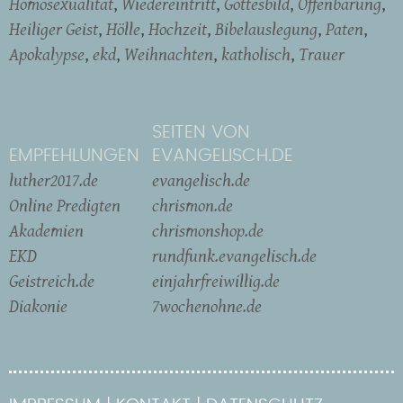
Homosexualität
Wiedereintritt
Gottesbild
Offenbarung
Heiliger Geist
Hölle
Hochzeit
Bibelauslegung
Paten
Apokalypse
ekd
Weihnachten
katholisch
Trauer
SEITEN VON
EMPFEHLUNGEN
EVANGELISCH.DE
luther2017.de
evangelisch.de
Online Predigten
chrismon.de
Akademien
chrismonshop.de
EKD
rundfunk.evangelisch.de
Geistreich.de
einjahrfreiwillig.de
Diakonie
7wochenohne.de