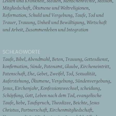
Leiden und Krankheit
Medien
Menschenrechte
Mission
Mitgliedschaft
Ökumene und Weltreligionen
Reformation
Schuld und Vergebung
Taufe
Tod und
Trauer
Trauung
Unheil und Bewältigung
Wirtschaft
und Arbeit
Zusammenleben und Integration
SCHLAGWORTE
Taufe
Bibel
Abendmahl
Beten
Trauung
Gottesdienst
konfirmation
Sünde
Patenamt
Glaube
Kircheneintritt
Patenschaft
Ehe
Gebet
Zweifel
Tod
Sexualität
Auferstehung
Ökumene
Vergebung
Sündenvergebung
Jesus
Kirchenjahr
Konfessionswechsel
scheidung
Schöpfung
Gott
Leben nach dem Tod
evangelische
Taufe
liebe
Taufspruch
Theodizee
Beichte
Jesus
Christus
Partnerschaft
Kirchenmitgliedschaft