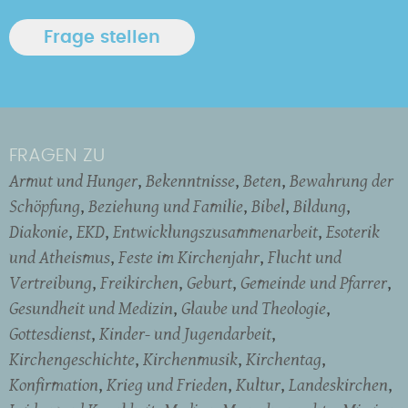
FRAGEN ZU
Armut und Hunger
Bekenntnisse
Beten
Bewahrung der
Schöpfung
Beziehung und Familie
Bibel
Bildung
Diakonie
EKD
Entwicklungszusammenarbeit
Esoterik
und Atheismus
Feste im Kirchenjahr
Flucht und
Vertreibung
Freikirchen
Geburt
Gemeinde und Pfarrer
Gesundheit und Medizin
Glaube und Theologie
Gottesdienst
Kinder- und Jugendarbeit
Kirchengeschichte
Kirchenmusik
Kirchentag
Konfirmation
Krieg und Frieden
Kultur
Landeskirchen