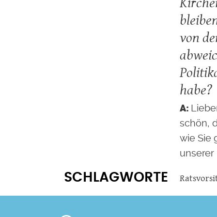
Kirche
bleibe
von de
abwei
Politi
habe?
Liebe
schön, 
wie Sie g
unserer 
SCHLAGWORTE
Ratsvorsi