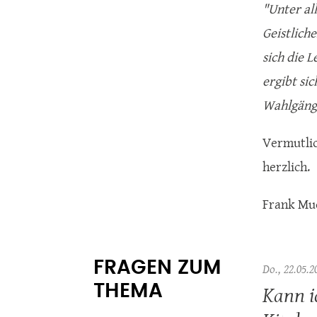
"Unter al
Geistlich
sich die 
ergibt si
Wahlgänge
Vermutlic
herzlich.
Frank Mu
FRAGEN ZUM
Do., 22.05.2
Kann i
THEMA