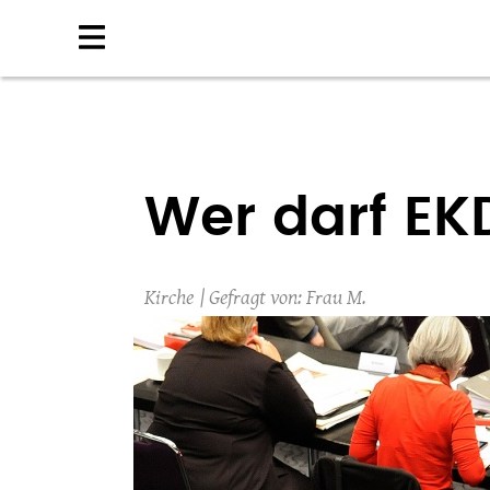
Direkt
zum
Inhalt
Wer darf EK
Kirche
Frau M.