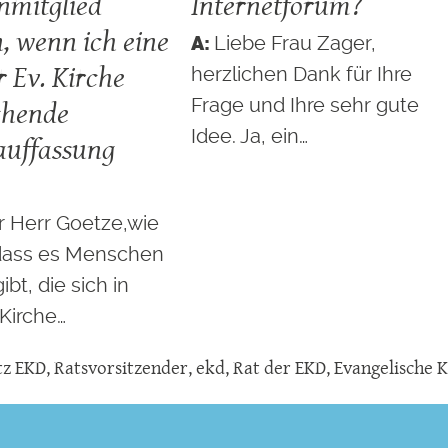
nmitglied
Internetforum?
n, wenn ich eine
Liebe Frau Zager,
r Ev. Kirche
herzlichen Dank für Ihre
chende
Frage und Ihre sehr gute
Idee. Ja, ein…
kauffassung
r Herr Goetze,wie
dass es Menschen
ibt, die sich in
Kirche…
tz EKD
,
Ratsvorsitzender
,
ekd
,
Rat der EKD
,
Evangelische K