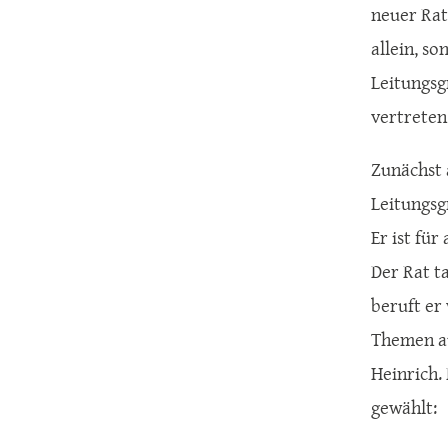
neuer Rat
allein, s
Leitungsg
vertreten
Zunächst 
Leitungsg
Er ist fü
Der Rat t
beruft er
Themen au
Heinrich.
gewählt: