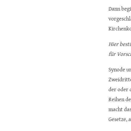
Dann begi
vorgeschl
Kirchenko
Hier best
für Vorsc
Synode un
Zweidritt
der oder 
Reihen de
macht das
Gesetze, a