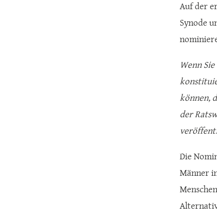
Auf der e
Synode un
nominiere
Wenn Sie 
konstitu
können, d
der Ratsw
veröffentl
Die Nomin
Männer in
Menschen 
Alternati