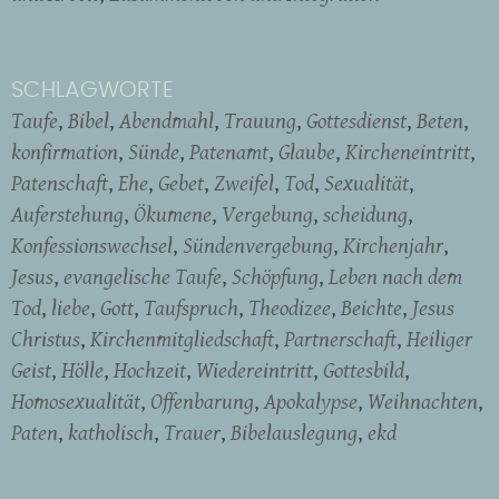
SCHLAGWORTE
Taufe
Bibel
Abendmahl
Trauung
Gottesdienst
Beten
konfirmation
Sünde
Patenamt
Glaube
Kircheneintritt
Patenschaft
Ehe
Gebet
Zweifel
Tod
Sexualität
Auferstehung
Ökumene
Vergebung
scheidung
Konfessionswechsel
Sündenvergebung
Kirchenjahr
Jesus
evangelische Taufe
Schöpfung
Leben nach dem
Tod
liebe
Gott
Taufspruch
Theodizee
Beichte
Jesus
Christus
Kirchenmitgliedschaft
Partnerschaft
Heiliger
Geist
Hölle
Hochzeit
Wiedereintritt
Gottesbild
Homosexualität
Offenbarung
Apokalypse
Weihnachten
Paten
katholisch
Trauer
Bibelauslegung
ekd