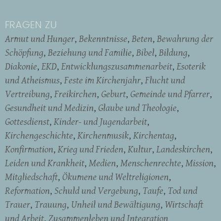
FRAGEN ZU
Armut und Hunger
Bekenntnisse
Beten
Bewahrung der
Schöpfung
Beziehung und Familie
Bibel
Bildung
Diakonie
EKD
Entwicklungszusammenarbeit
Esoterik
und Atheismus
Feste im Kirchenjahr
Flucht und
Vertreibung
Freikirchen
Geburt
Gemeinde und Pfarrer
Gesundheit und Medizin
Glaube und Theologie
Gottesdienst
Kinder- und Jugendarbeit
Kirchengeschichte
Kirchenmusik
Kirchentag
Konfirmation
Krieg und Frieden
Kultur
Landeskirchen
Leiden und Krankheit
Medien
Menschenrechte
Mission
Mitgliedschaft
Ökumene und Weltreligionen
Reformation
Schuld und Vergebung
Taufe
Tod und
Trauer
Trauung
Unheil und Bewältigung
Wirtschaft
und Arbeit
Zusammenleben und Integration