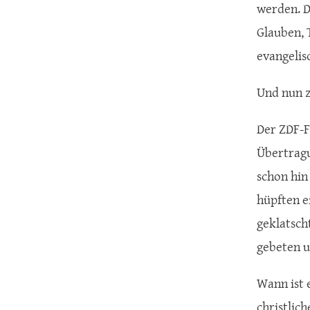
werden. D
Glauben, 
evangelis
Und nun z
Der ZDF-F
Übertragu
schon hin
hüpften e
geklatsch
gebeten u
Wann ist 
christlic