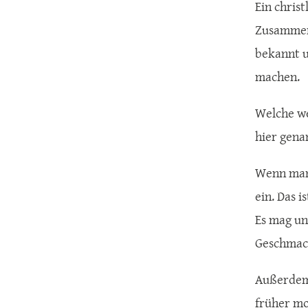
Ein christ
Zusammenk
bekannt u
machen.
Welche we
hier gena
Wenn man 
ein. Das i
Es mag un
Geschmac
Außerdem:
früher mo