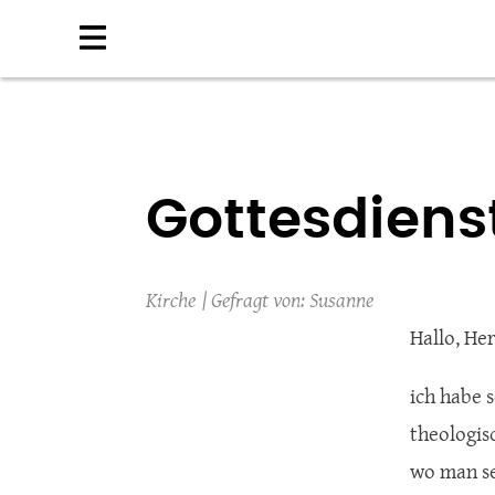
Direkt
zum
Inhalt
Gottesdiens
Kirche
Susanne
Hallo, He
ich habe 
theologis
wo man se