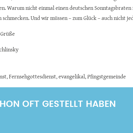
en. Warum nicht einmal einen deutschen Sonntagsbraten 
en schmecken. Und wir müssen – zum Glück – auch nicht jed
 Grüße
chlinsky
nst
,
Fernsehgottesdienst
,
evangelikal
,
Pfingstgemeinde
SCHON OFT GESTELLT HABEN