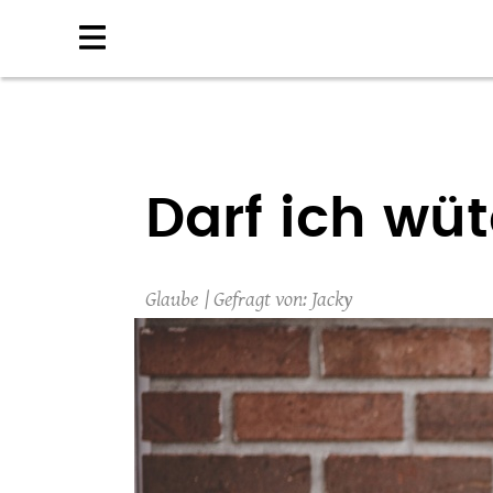
Direkt
zum
Inhalt
Darf ich wüt
Glaube
Jacky