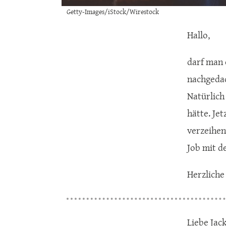
Getty-Images/iStock/Wirestock
Hallo,
darf man 
nachgedac
Natürlich
hätte. Jet
verzeihen
Job mit d
Herzliche
Liebe Jac