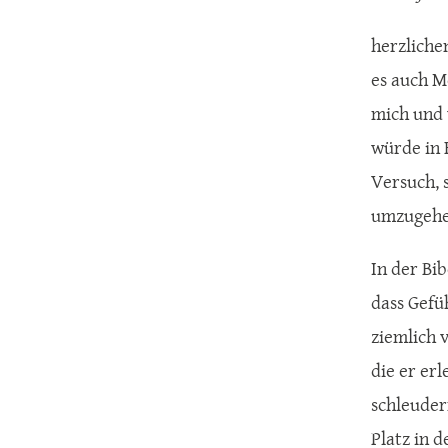
herzliche
es auch M
mich und w
würde in 
Versuch, 
umzugehen
In der Bi
dass Gefü
ziemlich v
die er er
schleudern
Platz in 