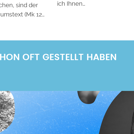
ich Ihnen…
chen, sind der
iumstext (Mk 12…
SCHON OFT GESTELLT HABEN