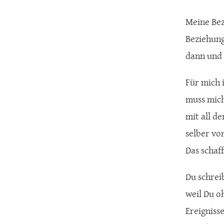
Meine Bezi
Beziehung
dann und 
Für mich i
muss mich
mit all d
selber vo
Das schaf
Du schrei
weil Du o
Ereigniss