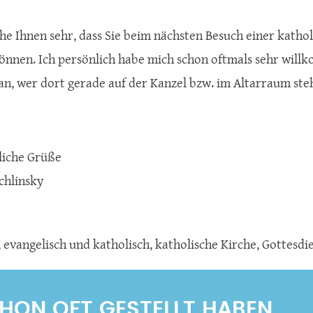
he Ihnen sehr, dass Sie beim nächsten Besuch einer katho
nnen. Ich persönlich habe mich schon oftmals sehr willko
an, wer dort gerade auf der Kanzel bzw. im Altarraum ste
liche Grüße
chlinsky
,
evangelisch und katholisch
,
katholische Kirche
,
Gottesdi
SCHON OFT GESTELLT HABEN