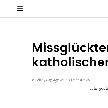
Direkt
zum
Inhalt
Missglückte
katholische
Kirche
Jessica Becker
Sehr geeh