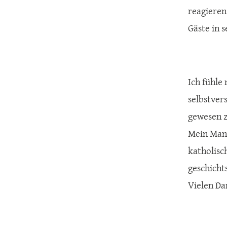
reagieren
Gäste in s
Ich fühle
selbstver
gewesen z
Mein Mann
katholisc
geschicht
Vielen Da