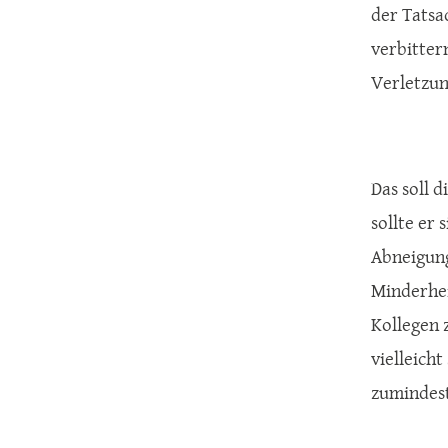
der Tatsa
verbittern
Verletzun
Das soll 
sollte er 
Abneigung
Minderhei
Kollegen 
vielleich
zumindest