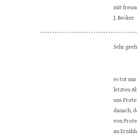
mit freun
J. Becker
Sehr geeh
es tut mi
letzten Ab
uns Prote
danach, d
von Protes
an Erzähl