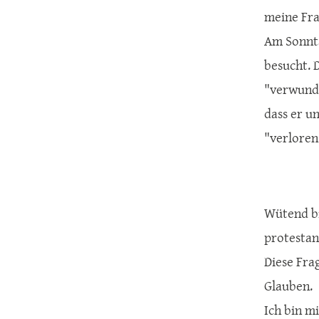
meine Fra
Am Sonnta
besucht. 
"verwunde
dass er u
"verloren 
Wütend bi
protestan
Diese Fra
Glauben.
Ich bin m