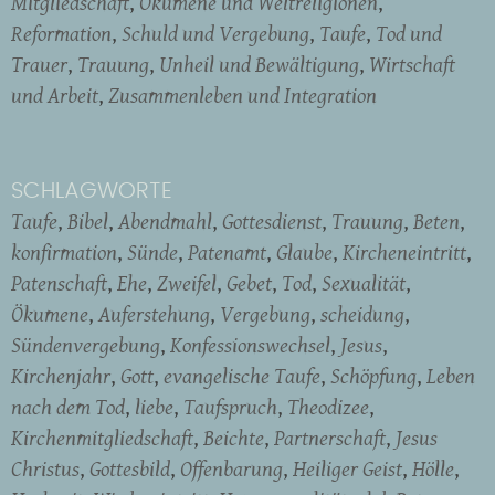
Mitgliedschaft
Ökumene und Weltreligionen
Reformation
Schuld und Vergebung
Taufe
Tod und
Trauer
Trauung
Unheil und Bewältigung
Wirtschaft
und Arbeit
Zusammenleben und Integration
SCHLAGWORTE
Taufe
Bibel
Abendmahl
Gottesdienst
Trauung
Beten
konfirmation
Sünde
Patenamt
Glaube
Kircheneintritt
Patenschaft
Ehe
Zweifel
Gebet
Tod
Sexualität
Ökumene
Auferstehung
Vergebung
scheidung
Sündenvergebung
Konfessionswechsel
Jesus
Kirchenjahr
Gott
evangelische Taufe
Schöpfung
Leben
nach dem Tod
liebe
Taufspruch
Theodizee
Kirchenmitgliedschaft
Beichte
Partnerschaft
Jesus
Christus
Gottesbild
Offenbarung
Heiliger Geist
Hölle