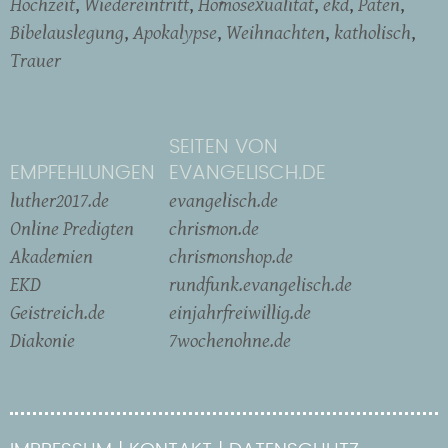
Hochzeit
Wiedereintritt
Homosexualität
ekd
Paten
Bibelauslegung
Apokalypse
Weihnachten
katholisch
Trauer
SEITEN VON
EMPFEHLUNGEN
EVANGELISCH.DE
luther2017.de
evangelisch.de
Online Predigten
chrismon.de
Akademien
chrismonshop.de
EKD
rundfunk.evangelisch.de
Geistreich.de
einjahrfreiwillig.de
Diakonie
7wochenohne.de