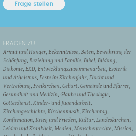
FRAGEN ZU
Armut und Hunger
Bekenntnisse
Beten
Bewahrung der
Schöpfung
Beziehung und Familie
Bibel
Bildung
Diakonie
EKD
Entwicklungszusammenarbeit
Esoterik
und Atheismus
Feste im Kirchenjahr
Flucht und
Vertreibung
Freikirchen
Geburt
Gemeinde und Pfarrer
Gesundheit und Medizin
Glaube und Theologie
Gottesdienst
Kinder- und Jugendarbeit
Kirchengeschichte
Kirchenmusik
Kirchentag
Konfirmation
Krieg und Frieden
Kultur
Landeskirchen
Leiden und Krankheit
Medien
Menschenrechte
Mission