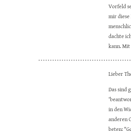
Vorfeld se
mir diese
menschlic
dachte ic
kann. Mit
Lieber Th
Das sind g
'beantwor
in den Wi
anderen C
beten: "Go