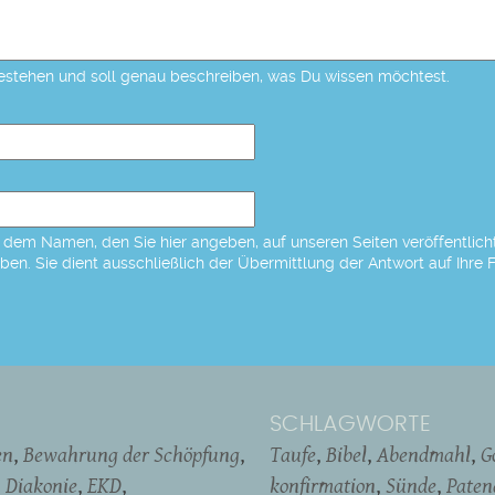
estehen und soll genau beschreiben, was Du wissen möchtest.
dem Namen, den Sie hier angeben, auf unseren Seiten veröffentlicht,
eben. Sie dient ausschließlich der Übermittlung der Antwort auf Ihre 
SCHLAGWORTE
en
Bewahrung der Schöpfung
Taufe
Bibel
Abendmahl
G
Diakonie
EKD
konfirmation
Sünde
Pate