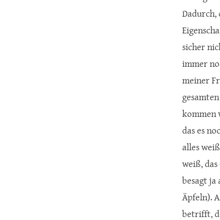
Dadurch, 
Eigenscha
sicher ni
immer noc
meiner Fr
gesamten 
kommen wi
das es no
alles wei
weiß, das
besagt ja
Äpfeln). 
betrifft, 