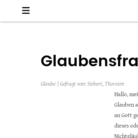
Direkt
zum
Inhalt
Glaubensfr
Glaube
Siebert, Thorsten
Hallo, me
Glauben a
an Gott g
dieses ode
Nichtgläu