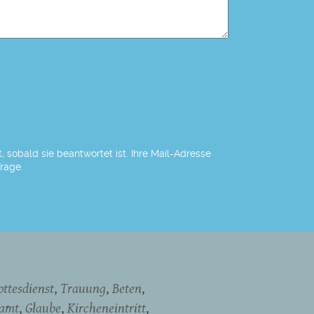
 sobald sie beantwortet ist. Ihre Mail-Adresse
Frage.
ottesdienst
Trauung
Beten
namt
Glaube
Kircheneintritt