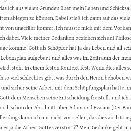
das ich aus vielen Gründen über mein Leben und Schicks
ften ablegen zu können. Dabei stieß ich dann auf das viele
cht von ungefähr kommt. Ich musste mich mit dem Vorhand
h dabei. Viele meiner Gedanken beziehen sich auf Philos
age komme. Gott als Schöpfer hat ja das Leben und all s
Lebensplan aufgebaut und alles was im Zeitraum der men
rd, steht in einem festen Kontext fest. Wenn dies alles s
ch so viel schlechtes gibt, was durch den Herrn behoben w
ß und sicher seine Arbeit mit dem Schöpfungsplan hatte, m
 Gott dem Menschen seine Entscheidung freistellt und ich 
 auch schon der Abschnitt über Adam und Eva aus (Der Ba
Allerdings kann ich mir nicht vorstellen, das dies auch Kr
da es ja die Arbeit Gottes zerstört?? Mein Gedanke geht in