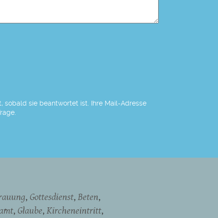
 sobald sie beantwortet ist. Ihre Mail-Adresse
Frage.
rauung
Gottesdienst
Beten
namt
Glaube
Kircheneintritt