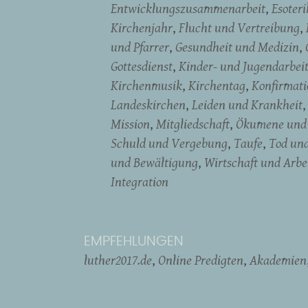
Entwicklungszusammenarbeit
Esoter
Kirchenjahr
Flucht und Vertreibung
und Pfarrer
Gesundheit und Medizin
Gottesdienst
Kinder- und Jugendarbei
Kirchenmusik
Kirchentag
Konfirmati
Landeskirchen
Leiden und Krankheit
Mission
Mitgliedschaft
Ökumene und 
Schuld und Vergebung
Taufe
Tod un
und Bewältigung
Wirtschaft und Arbe
Integration
EMPFEHLUNGEN
luther2017.de
Online Predigten
Akademien