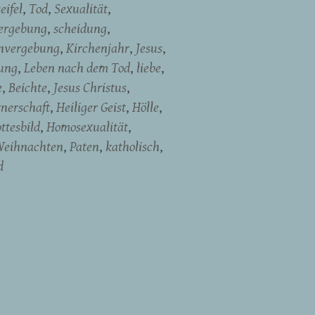
eifel
Tod
Sexualität
ergebung
scheidung
nvergebung
Kirchenjahr
Jesus
ung
Leben nach dem Tod
liebe
e
Beichte
Jesus Christus
tnerschaft
Heiliger Geist
Hölle
ttesbild
Homosexualität
eihnachten
Paten
katholisch
d