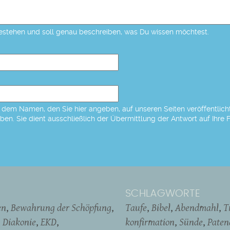
estehen und soll genau beschreiben, was Du wissen möchtest.
dem Namen, den Sie hier angeben, auf unseren Seiten veröffentlicht,
eben. Sie dient ausschließlich der Übermittlung der Antwort auf Ihre 
SCHLAGWORTE
en
Bewahrung der Schöpfung
Taufe
Bibel
Abendmahl
T
Diakonie
EKD
konfirmation
Sünde
Pate