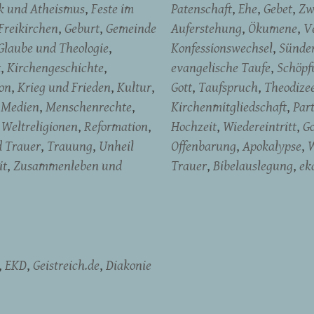
ik und Atheismus
Feste im
Patenschaft
Ehe
Gebet
Zw
Freikirchen
Geburt
Gemeinde
Auferstehung
Ökumene
V
Glaube und Theologie
Konfessionswechsel
Sünde
t
Kirchengeschichte
evangelische Taufe
Schöpf
on
Krieg und Frieden
Kultur
Gott
Taufspruch
Theodize
Medien
Menschenrechte
Kirchenmitgliedschaft
Par
Weltreligionen
Reformation
Hochzeit
Wiedereintritt
Go
d Trauer
Trauung
Unheil
Offenbarung
Apokalypse
W
it
Zusammenleben und
Trauer
Bibelauslegung
ek
EKD
Geistreich.de
Diakonie