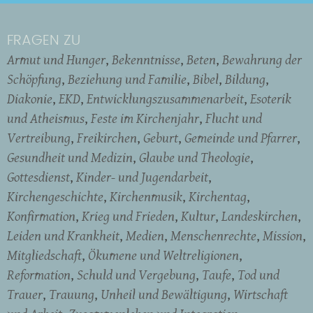
FRAGEN ZU
Armut und Hunger
Bekenntnisse
Beten
Bewahrung der
Schöpfung
Beziehung und Familie
Bibel
Bildung
Diakonie
EKD
Entwicklungszusammenarbeit
Esoterik
und Atheismus
Feste im Kirchenjahr
Flucht und
Vertreibung
Freikirchen
Geburt
Gemeinde und Pfarrer
Gesundheit und Medizin
Glaube und Theologie
Gottesdienst
Kinder- und Jugendarbeit
Kirchengeschichte
Kirchenmusik
Kirchentag
Konfirmation
Krieg und Frieden
Kultur
Landeskirchen
Leiden und Krankheit
Medien
Menschenrechte
Mission
Mitgliedschaft
Ökumene und Weltreligionen
Reformation
Schuld und Vergebung
Taufe
Tod und
Trauer
Trauung
Unheil und Bewältigung
Wirtschaft