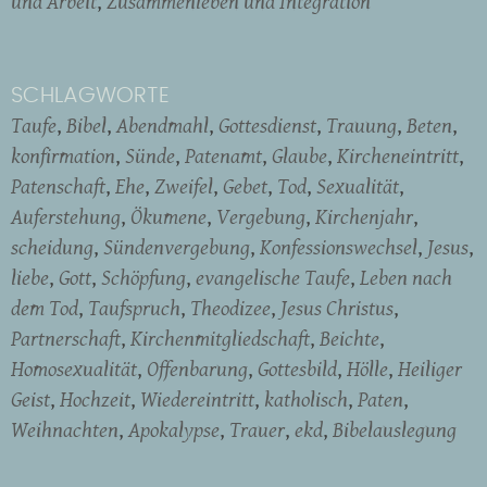
und Arbeit
Zusammenleben und Integration
SCHLAGWORTE
Taufe
Bibel
Abendmahl
Gottesdienst
Trauung
Beten
konfirmation
Sünde
Patenamt
Glaube
Kircheneintritt
Patenschaft
Ehe
Zweifel
Gebet
Tod
Sexualität
Auferstehung
Ökumene
Vergebung
Kirchenjahr
scheidung
Sündenvergebung
Konfessionswechsel
Jesus
liebe
Gott
Schöpfung
evangelische Taufe
Leben nach
dem Tod
Taufspruch
Theodizee
Jesus Christus
Partnerschaft
Kirchenmitgliedschaft
Beichte
Homosexualität
Offenbarung
Gottesbild
Hölle
Heiliger
Geist
Hochzeit
Wiedereintritt
katholisch
Paten
Weihnachten
Apokalypse
Trauer
ekd
Bibelauslegung