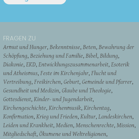
FRAGEN ZU
Armut und Hunger
Bekenntnisse
Beten
Bewahrung der
Schöpfung
Beziehung und Familie
Bibel
Bildung
Diakonie
EKD
Entwicklungszusammenarbeit
Esoterik
und Atheismus
Feste im Kirchenjahr
Flucht und
Vertreibung
Freikirchen
Geburt
Gemeinde und Pfarrer
Gesundheit und Medizin
Glaube und Theologie
Gottesdienst
Kinder- und Jugendarbeit
Kirchengeschichte
Kirchenmusik
Kirchentag
Konfirmation
Krieg und Frieden
Kultur
Landeskirchen
Leiden und Krankheit
Medien
Menschenrechte
Mission
Mitgliedschaft
Ökumene und Weltreligionen