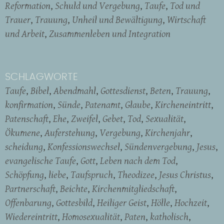
Reformation
Schuld und Vergebung
Taufe
Tod und
Trauer
Trauung
Unheil und Bewältigung
Wirtschaft
und Arbeit
Zusammenleben und Integration
SCHLAGWORTE
Taufe
Bibel
Abendmahl
Gottesdienst
Beten
Trauung
konfirmation
Sünde
Patenamt
Glaube
Kircheneintritt
Patenschaft
Ehe
Zweifel
Gebet
Tod
Sexualität
Ökumene
Auferstehung
Vergebung
Kirchenjahr
scheidung
Konfessionswechsel
Sündenvergebung
Jesus
evangelische Taufe
Gott
Leben nach dem Tod
Schöpfung
liebe
Taufspruch
Theodizee
Jesus Christus
Partnerschaft
Beichte
Kirchenmitgliedschaft
Offenbarung
Gottesbild
Heiliger Geist
Hölle
Hochzeit
Wiedereintritt
Homosexualität
Paten
katholisch