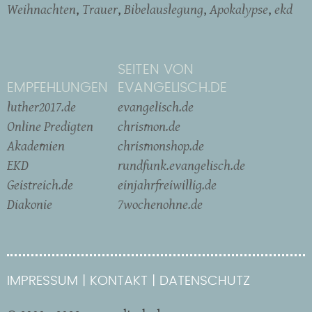
Weihnachten
Trauer
Bibelauslegung
Apokalypse
ekd
SEITEN VON
EMPFEHLUNGEN
EVANGELISCH.DE
luther2017.de
evangelisch.de
Online Predigten
chrismon.de
Akademien
chrismonshop.de
EKD
rundfunk.evangelisch.de
Geistreich.de
einjahrfreiwillig.de
Diakonie
7wochenohne.de
IMPRESSUM
KONTAKT
DATENSCHUTZ