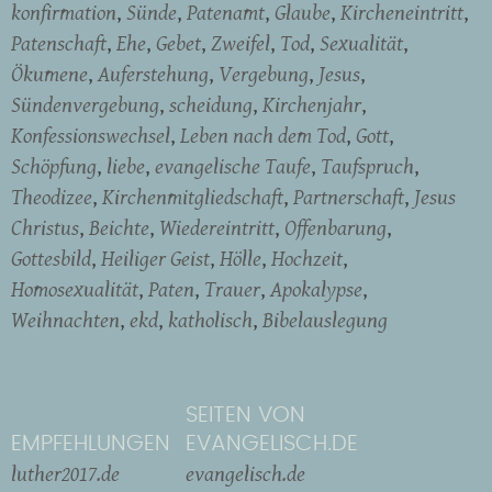
konfirmation
Sünde
Patenamt
Glaube
Kircheneintritt
Patenschaft
Ehe
Gebet
Zweifel
Tod
Sexualität
Ökumene
Auferstehung
Vergebung
Jesus
Sündenvergebung
scheidung
Kirchenjahr
Konfessionswechsel
Leben nach dem Tod
Gott
Schöpfung
liebe
evangelische Taufe
Taufspruch
Theodizee
Kirchenmitgliedschaft
Partnerschaft
Jesus
Christus
Beichte
Wiedereintritt
Offenbarung
Gottesbild
Heiliger Geist
Hölle
Hochzeit
Homosexualität
Paten
Trauer
Apokalypse
Weihnachten
ekd
katholisch
Bibelauslegung
SEITEN VON
EMPFEHLUNGEN
EVANGELISCH.DE
luther2017.de
evangelisch.de