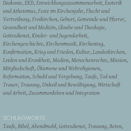
Diakonie
EKD
Entwicklungszusammenarbeit
Esoterik
und Atheismus
Feste im Kirchenjahr
Flucht und
Vertreibung
Freikirchen
Geburt
Gemeinde und Pfarrer
Gesundheit und Medizin
Glaube und Theologie
Gottesdienst
Kinder- und Jugendarbeit
Kirchengeschichte
Kirchenmusik
Kirchentag
Konfirmation
Krieg und Frieden
Kultur
Landeskirchen
Leiden und Krankheit
Medien
Menschenrechte
Mission
Mitgliedschaft
Ökumene und Weltreligionen
Reformation
Schuld und Vergebung
Taufe
Tod und
Trauer
Trauung
Unheil und Bewältigung
Wirtschaft
und Arbeit
Zusammenleben und Integration
SCHLAGWORTE
Taufe
Bibel
Abendmahl
Gottesdienst
Trauung
Beten