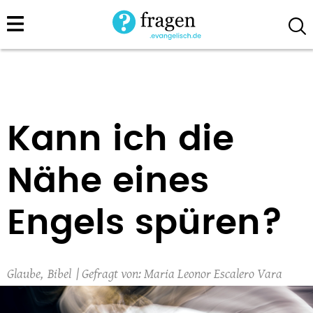
Direkt
zum
Inhalt
Kann ich die
Nähe eines
Engels spüren?
Glaube
Bibel
Maria Leonor Escalero Vara