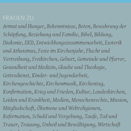
FRAGEN ZU
Armut und Hunger
Bekenntnisse
Beten
Bewahrung der
Schöpfung
Beziehung und Familie
Bibel
Bildung
Diakonie
EKD
Entwicklungszusammenarbeit
Esoterik
und Atheismus
Feste im Kirchenjahr
Flucht und
Vertreibung
Freikirchen
Geburt
Gemeinde und Pfarrer
Gesundheit und Medizin
Glaube und Theologie
Gottesdienst
Kinder- und Jugendarbeit
Kirchengeschichte
Kirchenmusik
Kirchentag
Konfirmation
Krieg und Frieden
Kultur
Landeskirchen
Leiden und Krankheit
Medien
Menschenrechte
Mission
Mitgliedschaft
Ökumene und Weltreligionen
Reformation
Schuld und Vergebung
Taufe
Tod und
Trauer
Trauung
Unheil und Bewältigung
Wirtschaft