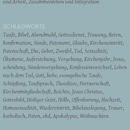
und Arbeit
Zusammenleben und Integration
SCHLAGWORTE
Taufe
Bibel
Abendmahl
Gottesdienst
Trauung
Beten
konfirmation
Sünde
Patenamt
Glaube
Kircheneintritt
Patenschaft
Ehe
Gebet
Zweifel
Tod
Sexualität
Ökumene
Auferstehung
Vergebung
Kirchenjahr
Jesus
scheidung
Sündenvergebung
Konfessionswechsel
Leben
nach dem Tod
Gott
liebe
evangelische Taufe
Schöpfung
Taufspruch
Theodizee
Partnerschaft
Kirchenmitgliedschaft
Beichte
Jesus Christus
Gottesbild
Heiliger Geist
Hölle
Offenbarung
Hochzeit
Homosexualität
Wiedereintritt
Bibelauslegung
Trauer
katholisch
Paten
ekd
Apokalypse
Weihnachten