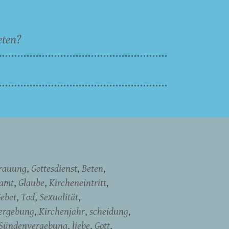
eten?
rauung
Gottesdienst
Beten
namt
Glaube
Kircheneintritt
ebet
Tod
Sexualität
ergebung
Kirchenjahr
scheidung
Sündenvergebung
liebe
Gott