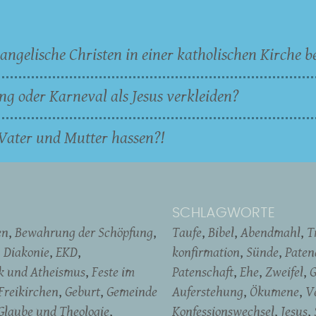
angelische Christen in einer katholischen Kirche b
ng oder Karneval als Jesus verkleiden?
Vater und Mutter hassen?!
SCHLAGWORTE
en
Bewahrung der Schöpfung
Taufe
Bibel
Abendmahl
T
Diakonie
EKD
konfirmation
Sünde
Pate
ik und Atheismus
Feste im
Patenschaft
Ehe
Zweifel
G
Freikirchen
Geburt
Gemeinde
Auferstehung
Ökumene
V
Glaube und Theologie
Konfessionswechsel
Jesus