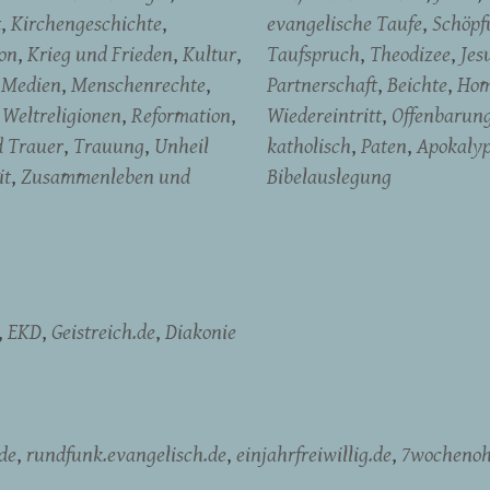
t
Kirchengeschichte
evangelische Taufe
Schöpf
on
Krieg und Frieden
Kultur
Taufspruch
Theodizee
Jes
Medien
Menschenrechte
Partnerschaft
Beichte
Hom
Weltreligionen
Reformation
Wiedereintritt
Offenbarun
d Trauer
Trauung
Unheil
katholisch
Paten
Apokaly
it
Zusammenleben und
Bibelauslegung
EKD
Geistreich.de
Diakonie
de
rundfunk.evangelisch.de
einjahrfreiwillig.de
7wochenoh