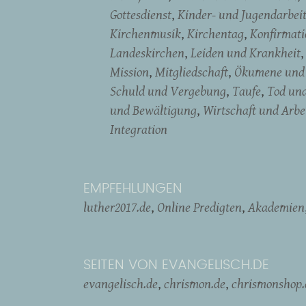
Gottesdienst
Kinder- und Jugendarbei
Kirchenmusik
Kirchentag
Konfirmati
Landeskirchen
Leiden und Krankheit
Mission
Mitgliedschaft
Ökumene und 
Schuld und Vergebung
Taufe
Tod un
und Bewältigung
Wirtschaft und Arbe
Integration
EMPFEHLUNGEN
luther2017.de
Online Predigten
Akademien
SEITEN VON EVANGELISCH.DE
evangelisch.de
chrismon.de
chrismonshop.