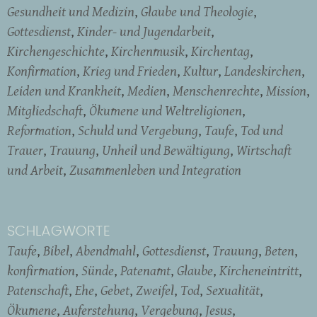
Gesundheit und Medizin
Glaube und Theologie
Gottesdienst
Kinder- und Jugendarbeit
Kirchengeschichte
Kirchenmusik
Kirchentag
Konfirmation
Krieg und Frieden
Kultur
Landeskirchen
Leiden und Krankheit
Medien
Menschenrechte
Mission
Mitgliedschaft
Ökumene und Weltreligionen
Reformation
Schuld und Vergebung
Taufe
Tod und
Trauer
Trauung
Unheil und Bewältigung
Wirtschaft
und Arbeit
Zusammenleben und Integration
SCHLAGWORTE
Taufe
Bibel
Abendmahl
Gottesdienst
Trauung
Beten
konfirmation
Sünde
Patenamt
Glaube
Kircheneintritt
Patenschaft
Ehe
Gebet
Zweifel
Tod
Sexualität
Ökumene
Auferstehung
Vergebung
Jesus