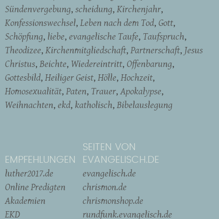
Sündenvergebung
scheidung
Kirchenjahr
Konfessionswechsel
Leben nach dem Tod
Gott
Schöpfung
liebe
evangelische Taufe
Taufspruch
Theodizee
Kirchenmitgliedschaft
Partnerschaft
Jesus
Christus
Beichte
Wiedereintritt
Offenbarung
Gottesbild
Heiliger Geist
Hölle
Hochzeit
Homosexualität
Paten
Trauer
Apokalypse
Weihnachten
ekd
katholisch
Bibelauslegung
SEITEN VON
EMPFEHLUNGEN
EVANGELISCH.DE
luther2017.de
evangelisch.de
Online Predigten
chrismon.de
Akademien
chrismonshop.de
EKD
rundfunk.evangelisch.de