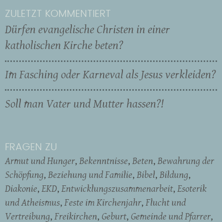
ZULETZT KOMMENTIERT
Dürfen evangelische Christen in einer
katholischen Kirche beten?
Im Fasching oder Karneval als Jesus verkleiden?
Soll man Vater und Mutter hassen?!
FRAGEN ZU
Armut und Hunger
Bekenntnisse
Beten
Bewahrung der
Schöpfung
Beziehung und Familie
Bibel
Bildung
Diakonie
EKD
Entwicklungszusammenarbeit
Esoterik
und Atheismus
Feste im Kirchenjahr
Flucht und
Vertreibung
Freikirchen
Geburt
Gemeinde und Pfarrer