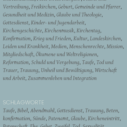
Vertreibung
Freikirchen
Geburt
Gemeinde und Pfarrer
Gesundheit und Medizin
Glaube und Theologie
Gottesdienst
Kinder- und Jugendarbeit
Kirchengeschichte
Kirchenmusik
Kirchentag
Konfirmation
Krieg und Frieden
Kultur
Landeskirchen
Leiden und Krankheit
Medien
Menschenrechte
Mission
Mitgliedschaft
Ökumene und Weltreligionen
Reformation
Schuld und Vergebung
Taufe
Tod und
Trauer
Trauung
Unheil und Bewältigung
Wirtschaft
und Arbeit
Zusammenleben und Integration
SCHLAGWORTE
Taufe
Bibel
Abendmahl
Gottesdienst
Trauung
Beten
konfirmation
Sünde
Patenamt
Glaube
Kircheneintritt
Patenschaft
Ehe
Gebet
Zweifel
Tod
Sexualität