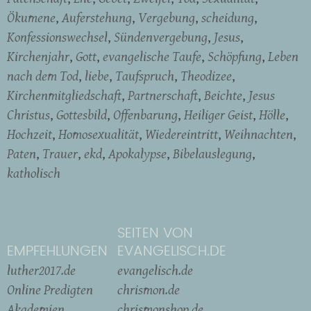
Ökumene
Auferstehung
Vergebung
scheidung
Konfessionswechsel
Sündenvergebung
Jesus
Kirchenjahr
Gott
evangelische Taufe
Schöpfung
Leben
nach dem Tod
liebe
Taufspruch
Theodizee
Kirchenmitgliedschaft
Partnerschaft
Beichte
Jesus
Christus
Gottesbild
Offenbarung
Heiliger Geist
Hölle
Hochzeit
Homosexualität
Wiedereintritt
Weihnachten
Paten
Trauer
ekd
Apokalypse
Bibelauslegung
katholisch
SEITEN VON
EMPFEHLUNGEN
EVANGELISCH.DE
luther2017.de
evangelisch.de
Online Predigten
chrismon.de
Akademien
chrismonshop.de