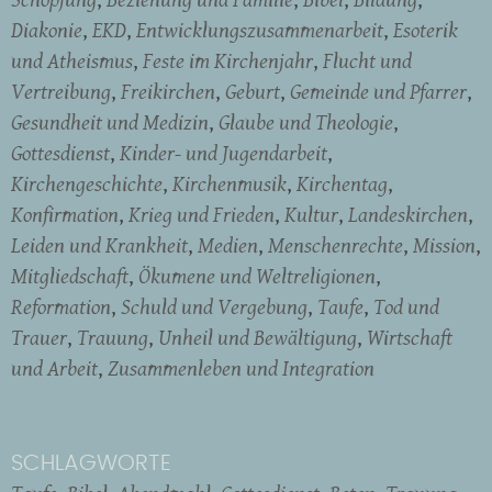
Diakonie
EKD
Entwicklungszusammenarbeit
Esoterik
und Atheismus
Feste im Kirchenjahr
Flucht und
Vertreibung
Freikirchen
Geburt
Gemeinde und Pfarrer
Gesundheit und Medizin
Glaube und Theologie
Gottesdienst
Kinder- und Jugendarbeit
Kirchengeschichte
Kirchenmusik
Kirchentag
Konfirmation
Krieg und Frieden
Kultur
Landeskirchen
Leiden und Krankheit
Medien
Menschenrechte
Mission
Mitgliedschaft
Ökumene und Weltreligionen
Reformation
Schuld und Vergebung
Taufe
Tod und
Trauer
Trauung
Unheil und Bewältigung
Wirtschaft
und Arbeit
Zusammenleben und Integration
SCHLAGWORTE