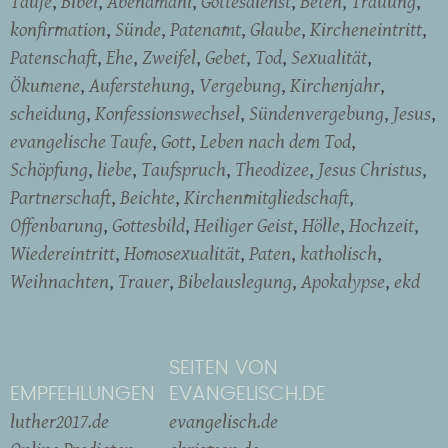
Taufe
Bibel
Abendmahl
Gottesdienst
Beten
Trauung
konfirmation
Sünde
Patenamt
Glaube
Kircheneintritt
Patenschaft
Ehe
Zweifel
Gebet
Tod
Sexualität
Ökumene
Auferstehung
Vergebung
Kirchenjahr
scheidung
Konfessionswechsel
Sündenvergebung
Jesus
evangelische Taufe
Gott
Leben nach dem Tod
Schöpfung
liebe
Taufspruch
Theodizee
Jesus Christus
Partnerschaft
Beichte
Kirchenmitgliedschaft
Offenbarung
Gottesbild
Heiliger Geist
Hölle
Hochzeit
Wiedereintritt
Homosexualität
Paten
katholisch
Weihnachten
Trauer
Bibelauslegung
Apokalypse
ekd
SEITEN VON
EMPFEHLUNGEN
EVANGELISCH.DE
luther2017.de
evangelisch.de