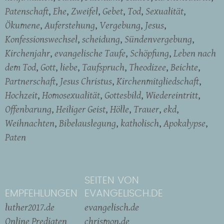
Patenschaft
Ehe
Zweifel
Gebet
Tod
Sexualität
Ökumene
Auferstehung
Vergebung
Jesus
Konfessionswechsel
scheidung
Sündenvergebung
Kirchenjahr
evangelische Taufe
Schöpfung
Leben nach
dem Tod
Gott
liebe
Taufspruch
Theodizee
Beichte
Partnerschaft
Jesus Christus
Kirchenmitgliedschaft
Hochzeit
Homosexualität
Gottesbild
Wiedereintritt
Offenbarung
Heiliger Geist
Hölle
Trauer
ekd
Weihnachten
Bibelauslegung
katholisch
Apokalypse
Paten
SEITEN VON
EMPFEHLUNGEN
EVANGELISCH.DE
luther2017.de
evangelisch.de
Online Predigten
chrismon.de