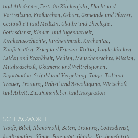
und Atheismus
Feste im Kirchenjahr
Flucht und
Vertreibung
Freikirchen
Geburt
Gemeinde und Pfarrer
Gesundheit und Medizin
Glaube und Theologie
Gottesdienst
Kinder- und Jugendarbeit
Kirchengeschichte
Kirchenmusik
Kirchentag
Konfirmation
Krieg und Frieden
Kultur
Landeskirchen
Leiden und Krankheit
Medien
Menschenrechte
Mission
Mitgliedschaft
Ökumene und Weltreligionen
Reformation
Schuld und Vergebung
Taufe
Tod und
Trauer
Trauung
Unheil und Bewältigung
Wirtschaft
und Arbeit
Zusammenleben und Integration
SCHLAGWORTE
Taufe
Bibel
Abendmahl
Beten
Trauung
Gottesdienst
konfirmation
Sünde
Patenamt
Glaube
Kircheneintritt