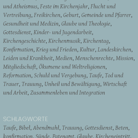
und Atheismus
Feste im Kirchenjahr
Flucht und
Vertreibung
Freikirchen
Geburt
Gemeinde und Pfarrer
Gesundheit und Medizin
Glaube und Theologie
Gottesdienst
Kinder- und Jugendarbeit
Kirchengeschichte
Kirchenmusik
Kirchentag
Konfirmation
Krieg und Frieden
Kultur
Landeskirchen
Leiden und Krankheit
Medien
Menschenrechte
Mission
Mitgliedschaft
Ökumene und Weltreligionen
Reformation
Schuld und Vergebung
Taufe
Tod und
Trauer
Trauung
Unheil und Bewältigung
Wirtschaft
und Arbeit
Zusammenleben und Integration
SCHLAGWORTE
Taufe
Bibel
Abendmahl
Trauung
Gottesdienst
Beten
konfirmation
Sünde
Patenamt
Glaube
Kircheneintritt