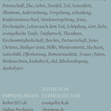
Patenschaft
Ehe
Gebet
Zweifel
Tod
Sexualität
Ökumene
Auferstehung
Vergebung
scheidung
Konfessionswechsel
Sündenvergebung
Jesus
Kirchenjahr
Leben nach dem Tod
Schöpfung
Gott
liebe
evangelische Taufe
Taufspruch
Theodizee
Kirchenmitgliedschaft
Beichte
Partnerschaft
Jesus
Christus
Heiliger Geist
Hölle
Wiedereintritt
Hochzeit
Gottesbild
Offenbarung
Homosexualität
Trauer
Paten
Weihnachten
katholisch
ekd
Bibelauslegung
Apokalypse
SEITEN VON
EMPFEHLUNGEN
EVANGELISCH.DE
luther2017.de
evangelisch.de
Online Predigten
chrismon.de