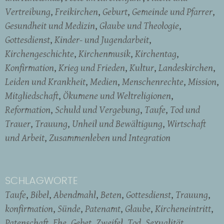
Vertreibung
Freikirchen
Geburt
Gemeinde und Pfarrer
Gesundheit und Medizin
Glaube und Theologie
Gottesdienst
Kinder- und Jugendarbeit
Kirchengeschichte
Kirchenmusik
Kirchentag
Konfirmation
Krieg und Frieden
Kultur
Landeskirchen
Leiden und Krankheit
Medien
Menschenrechte
Mission
Mitgliedschaft
Ökumene und Weltreligionen
Reformation
Schuld und Vergebung
Taufe
Tod und
Trauer
Trauung
Unheil und Bewältigung
Wirtschaft
und Arbeit
Zusammenleben und Integration
SCHLAGWORTE
Taufe
Bibel
Abendmahl
Beten
Gottesdienst
Trauung
konfirmation
Sünde
Patenamt
Glaube
Kircheneintritt
Patenschaft
Ehe
Gebet
Zweifel
Tod
Sexualität