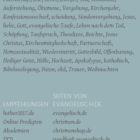
Auferstehung
Ökumene
Vergebung
Kirchenjahr
Konfessionswechsel
scheidung
Sündenvergebung
Jesus
liebe
Gott
evangelische Taufe
Leben nach dem Tod
Schöpfung
Taufspruch
Theodizee
Beichte
Jesus
Christus
Kirchenmitgliedschaft
Partnerschaft
Homosexualität
Wiedereintritt
Gottesbild
Offenbarung
Heiliger Geist
Hölle
Hochzeit
Apokalypse
katholisch
Bibelauslegung
Paten
ekd
Trauer
Weihnachten
SEITEN VON
EMPFEHLUNGEN
EVANGELISCH.DE
luther2017.de
evangelisch.de
Online Predigten
chrismon.de
Akademien
chrismonshop.de
EKD
rundfunk.evangelisch.de