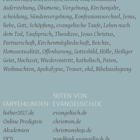
Auferstehung
Ökumene
Vergebung
Kirchenjahr
scheidung
Sündenvergebung
Konfessionswechsel
Jesus
liebe
Gott
Schöpfung
evangelische Taufe
Leben nach
dem Tod
Taufspruch
Theodizee
Jesus Christus
Partnerschaft
Kirchenmitgliedschaft
Beichte
Homosexualität
Offenbarung
Gottesbild
Hölle
Heiliger
Geist
Hochzeit
Wiedereintritt
katholisch
Paten
Weihnachten
Apokalypse
Trauer
ekd
Bibelauslegung
SEITEN VON
EMPFEHLUNGEN
EVANGELISCH.DE
luther2017.de
evangelisch.de
Online Predigten
chrismon.de
Akademien
chrismonshop.de
EKD
rundfunk.evangelisch.de