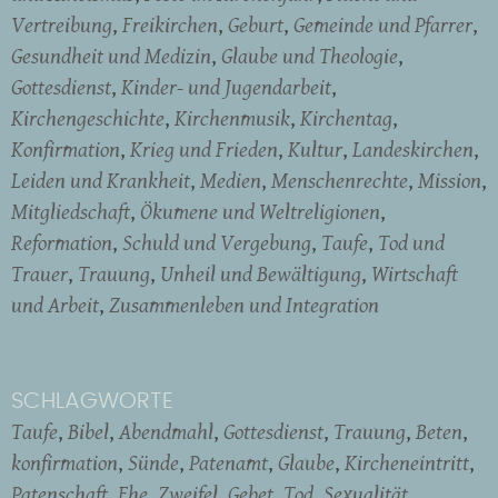
Vertreibung
Freikirchen
Geburt
Gemeinde und Pfarrer
Gesundheit und Medizin
Glaube und Theologie
Gottesdienst
Kinder- und Jugendarbeit
Kirchengeschichte
Kirchenmusik
Kirchentag
Konfirmation
Krieg und Frieden
Kultur
Landeskirchen
Leiden und Krankheit
Medien
Menschenrechte
Mission
Mitgliedschaft
Ökumene und Weltreligionen
Reformation
Schuld und Vergebung
Taufe
Tod und
Trauer
Trauung
Unheil und Bewältigung
Wirtschaft
und Arbeit
Zusammenleben und Integration
SCHLAGWORTE
Taufe
Bibel
Abendmahl
Gottesdienst
Trauung
Beten
konfirmation
Sünde
Patenamt
Glaube
Kircheneintritt
Patenschaft
Ehe
Zweifel
Gebet
Tod
Sexualität