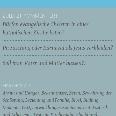
ZULETZT KOMMENTIERT
Dürfen evangelische Christen in einer
katholischen Kirche beten?
Im Fasching oder Karneval als Jesus verkleiden?
Soll man Vater und Mutter hassen?!
FRAGEN ZU
Armut und Hunger
Bekenntnisse
Beten
Bewahrung der
Schöpfung
Beziehung und Familie
Bibel
Bildung
Diakonie
EKD
Entwicklungszusammenarbeit
Esoterik
und Atheismus
Feste im Kirchenjahr
Flucht und