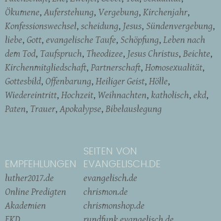
Ökumene
Auferstehung
Vergebung
Kirchenjahr
Konfessionswechsel
scheidung
Jesus
Sündenvergebung
liebe
Gott
evangelische Taufe
Schöpfung
Leben nach
dem Tod
Taufspruch
Theodizee
Jesus Christus
Beichte
Kirchenmitgliedschaft
Partnerschaft
Homosexualität
Gottesbild
Offenbarung
Heiliger Geist
Hölle
Wiedereintritt
Hochzeit
Weihnachten
katholisch
ekd
Paten
Trauer
Apokalypse
Bibelauslegung
SEITEN VON
EMPFEHLUNGEN
EVANGELISCH.DE
luther2017.de
evangelisch.de
Online Predigten
chrismon.de
Akademien
chrismonshop.de
EKD
rundfunk.evangelisch.de