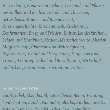
Vertreibung
Freikirchen
Geburt
Gemeinde und Pfarrer
Gesundheit und Medizin
Glaube und Theologie
Gottesdienst
Kinder- und Jugendarbeit
Kirchengeschichte
Kirchenmusik
Kirchentag
Konfirmation
Krieg und Frieden
Kultur
Landeskirchen
Leiden und Krankheit
Medien
Menschenrechte
Mission
Mitgliedschaft
Ökumene und Weltreligionen
Reformation
Schuld und Vergebung
Taufe
Tod und
Trauer
Trauung
Unheil und Bewältigung
Wirtschaft
und Arbeit
Zusammenleben und Integration
SCHLAGWORTE
Taufe
Bibel
Abendmahl
Gottesdienst
Beten
Trauung
konfirmation
Sünde
Patenamt
Glaube
Kircheneintritt
Patenschaft
Ehe
Zweifel
Gebet
Tod
Sexualität