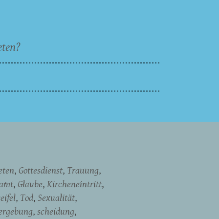
eten?
eten
Gottesdienst
Trauung
namt
Glaube
Kircheneintritt
eifel
Tod
Sexualität
ergebung
scheidung