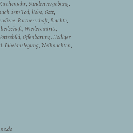
Kirchenjahr
Sündenvergebung
nach dem Tod
liebe
Gott
eodizee
Partnerschaft
Beichte
liedschaft
Wiedereintritt
Gottesbild
Offenbarung
Heiliger
d
Bibelauslegung
Weihnachten
ne.de