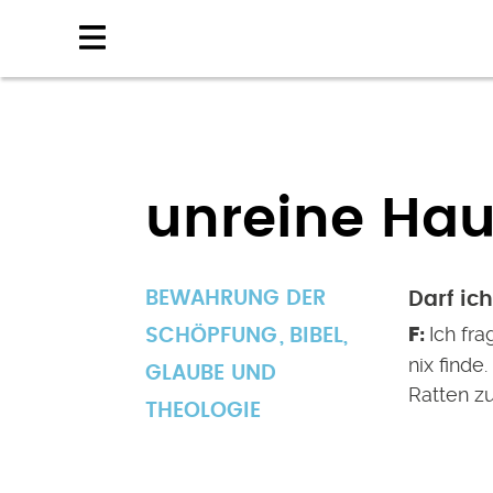
Direkt
zum
Inhalt
unreine Hau
BEWAHRUNG DER
Darf ic
Ich fra
SCHÖPFUNG
BIBEL
,
nix finde
GLAUBE UND
Ratten z
THEOLOGIE