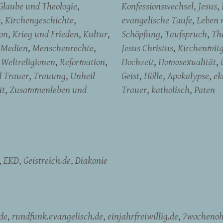
Glaube und Theologie
Konfessionswechsel
Jesus
t
Kirchengeschichte
evangelische Taufe
Leben 
on
Krieg und Frieden
Kultur
Schöpfung
Taufspruch
Th
Medien
Menschenrechte
Jesus Christus
Kirchenmitg
Weltreligionen
Reformation
Hochzeit
Homosexualität
d Trauer
Trauung
Unheil
Geist
Hölle
Apokalypse
ek
it
Zusammenleben und
Trauer
katholisch
Paten
EKD
Geistreich.de
Diakonie
de
rundfunk.evangelisch.de
einjahrfreiwillig.de
7wochenoh