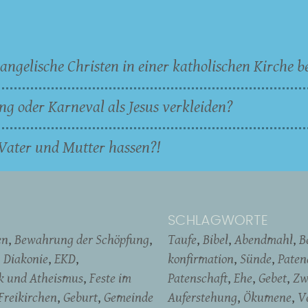
angelische Christen in einer katholischen Kirche b
ng oder Karneval als Jesus verkleiden?
Vater und Mutter hassen?!
SCHLAGWORTE
en
Bewahrung der Schöpfung
Taufe
Bibel
Abendmahl
B
Diakonie
EKD
konfirmation
Sünde
Pate
ik und Atheismus
Feste im
Patenschaft
Ehe
Gebet
Zw
Freikirchen
Geburt
Gemeinde
Auferstehung
Ökumene
V