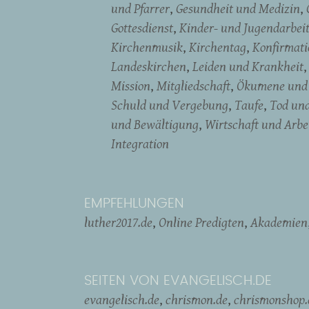
und Pfarrer
Gesundheit und Medizin
Gottesdienst
Kinder- und Jugendarbei
Kirchenmusik
Kirchentag
Konfirmati
Landeskirchen
Leiden und Krankheit
Mission
Mitgliedschaft
Ökumene und 
Schuld und Vergebung
Taufe
Tod un
und Bewältigung
Wirtschaft und Arbe
Integration
EMPFEHLUNGEN
luther2017.de
Online Predigten
Akademien
SEITEN VON EVANGELISCH.DE
evangelisch.de
chrismon.de
chrismonshop.