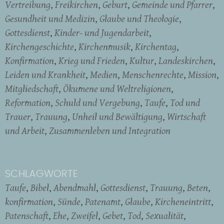
Vertreibung
Freikirchen
Geburt
Gemeinde und Pfarrer
Gesundheit und Medizin
Glaube und Theologie
Gottesdienst
Kinder- und Jugendarbeit
Kirchengeschichte
Kirchenmusik
Kirchentag
Konfirmation
Krieg und Frieden
Kultur
Landeskirchen
Leiden und Krankheit
Medien
Menschenrechte
Mission
Mitgliedschaft
Ökumene und Weltreligionen
Reformation
Schuld und Vergebung
Taufe
Tod und
Trauer
Trauung
Unheil und Bewältigung
Wirtschaft
und Arbeit
Zusammenleben und Integration
SCHLAGWORTE
Taufe
Bibel
Abendmahl
Gottesdienst
Trauung
Beten
konfirmation
Sünde
Patenamt
Glaube
Kircheneintritt
Patenschaft
Ehe
Zweifel
Gebet
Tod
Sexualität