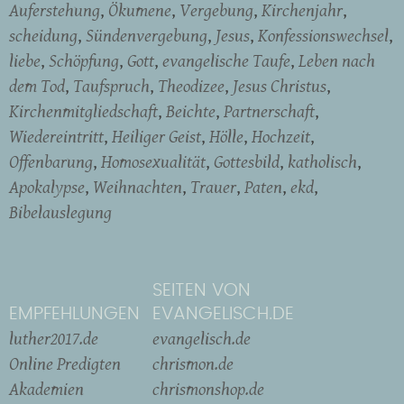
Auferstehung
Ökumene
Vergebung
Kirchenjahr
scheidung
Sündenvergebung
Jesus
Konfessionswechsel
liebe
Schöpfung
Gott
evangelische Taufe
Leben nach
dem Tod
Taufspruch
Theodizee
Jesus Christus
Kirchenmitgliedschaft
Beichte
Partnerschaft
Wiedereintritt
Heiliger Geist
Hölle
Hochzeit
Offenbarung
Homosexualität
Gottesbild
katholisch
Apokalypse
Weihnachten
Trauer
Paten
ekd
Bibelauslegung
SEITEN VON
EMPFEHLUNGEN
EVANGELISCH.DE
luther2017.de
evangelisch.de
Online Predigten
chrismon.de
Akademien
chrismonshop.de