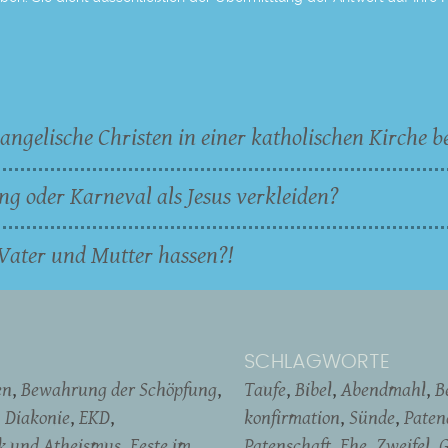
angelische Christen in einer katholischen Kirche b
ng oder Karneval als Jesus verkleiden?
Vater und Mutter hassen?!
SCHLAGWORTE
en
Bewahrung der Schöpfung
Taufe
Bibel
Abendmahl
B
Diakonie
EKD
konfirmation
Sünde
Pate
ik und Atheismus
Feste im
Patenschaft
Ehe
Zweifel
G