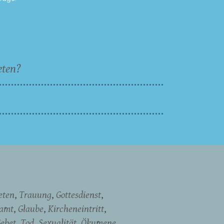
eten?
eten
Trauung
Gottesdienst
namt
Glaube
Kircheneintritt
ebet
Tod
Sexualität
Ökumene