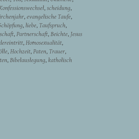
Konfessionswechsel
scheidung
irchenjahr
evangelische Taufe
Schöpfung
liebe
Taufspruch
schaft
Partnerschaft
Beichte
Jesus
ereintritt
Homosexualität
ölle
Hochzeit
Paten
Trauer
ten
Bibelauslegung
katholisch