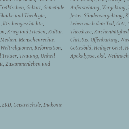
Freikirchen
Geburt
Gemeinde
Auferstehung
Vergebung
Glaube und Theologie
Jesus
Sündenvergebung
K
t
Kirchengeschichte
Leben nach dem Tod
Gott
on
Krieg und Frieden
Kultur
Theodizee
Kirchenmitglied
Medien
Menschenrechte
Christus
Offenbarung
Wied
Weltreligionen
Reformation
Gottesbild
Heiliger Geist
H
d Trauer
Trauung
Unheil
Apokalypse
ekd
Weihnach
it
Zusammenleben und
EKD
Geistreich.de
Diakonie