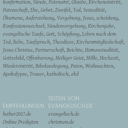
konfirmation
Sünde
Patenamt
Glaube
Kircheneintritt
Patenschaft
Ehe
Gebet
Zweifel
Tod
Sexualität
Ökumene
Auferstehung
Vergebung
Jesus
scheidung
Konfessionswechsel
Sündenvergebung
Kirchenjahr
evangelische Taufe
Gott
Schöpfung
Leben nach dem
Tod
liebe
Taufspruch
Theodizee
Kirchenmitgliedschaft
Jesus Christus
Partnerschaft
Beichte
Homosexualität
Gottesbild
Offenbarung
Heiliger Geist
Hölle
Hochzeit
Wiedereintritt
Bibelauslegung
Paten
Weihnachten
Apokalypse
Trauer
katholisch
ekd
SEITEN VON
EMPFEHLUNGEN
EVANGELISCH.DE
luther2017.de
evangelisch.de
Online Predigten
chrismon.de