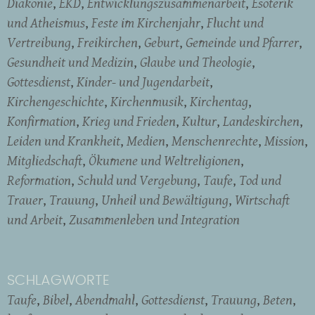
Diakonie
EKD
Entwicklungszusammenarbeit
Esoterik
und Atheismus
Feste im Kirchenjahr
Flucht und
Vertreibung
Freikirchen
Geburt
Gemeinde und Pfarrer
Gesundheit und Medizin
Glaube und Theologie
Gottesdienst
Kinder- und Jugendarbeit
Kirchengeschichte
Kirchenmusik
Kirchentag
Konfirmation
Krieg und Frieden
Kultur
Landeskirchen
Leiden und Krankheit
Medien
Menschenrechte
Mission
Mitgliedschaft
Ökumene und Weltreligionen
Reformation
Schuld und Vergebung
Taufe
Tod und
Trauer
Trauung
Unheil und Bewältigung
Wirtschaft
und Arbeit
Zusammenleben und Integration
SCHLAGWORTE
Taufe
Bibel
Abendmahl
Gottesdienst
Trauung
Beten