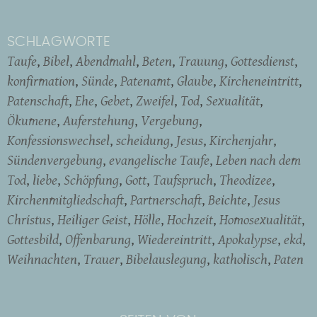
SCHLAGWORTE
Taufe
Bibel
Abendmahl
Beten
Trauung
Gottesdienst
konfirmation
Sünde
Patenamt
Glaube
Kircheneintritt
Patenschaft
Ehe
Gebet
Zweifel
Tod
Sexualität
Ökumene
Auferstehung
Vergebung
Konfessionswechsel
scheidung
Jesus
Kirchenjahr
Sündenvergebung
evangelische Taufe
Leben nach dem
Tod
liebe
Schöpfung
Gott
Taufspruch
Theodizee
Kirchenmitgliedschaft
Partnerschaft
Beichte
Jesus
Christus
Heiliger Geist
Hölle
Hochzeit
Homosexualität
Gottesbild
Offenbarung
Wiedereintritt
Apokalypse
ekd
Weihnachten
Trauer
Bibelauslegung
katholisch
Paten