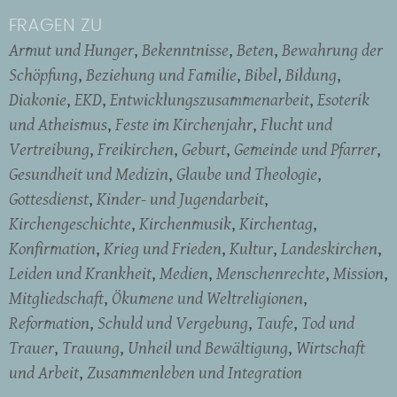
FRAGEN ZU
Armut und Hunger
Bekenntnisse
Beten
Bewahrung der
Schöpfung
Beziehung und Familie
Bibel
Bildung
Diakonie
EKD
Entwicklungszusammenarbeit
Esoterik
und Atheismus
Feste im Kirchenjahr
Flucht und
Vertreibung
Freikirchen
Geburt
Gemeinde und Pfarrer
Gesundheit und Medizin
Glaube und Theologie
Gottesdienst
Kinder- und Jugendarbeit
Kirchengeschichte
Kirchenmusik
Kirchentag
Konfirmation
Krieg und Frieden
Kultur
Landeskirchen
Leiden und Krankheit
Medien
Menschenrechte
Mission
Mitgliedschaft
Ökumene und Weltreligionen
Reformation
Schuld und Vergebung
Taufe
Tod und
Trauer
Trauung
Unheil und Bewältigung
Wirtschaft
und Arbeit
Zusammenleben und Integration