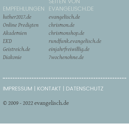
SEITEN VON
EMPFEHLUNGEN
EVANGELISCH.DE
luther2017.de
evangelisch.de
Online Predigten
chrismon.de
Akademien
chrismonshop.de
EKD
rundfunk.evangelisch.de
Geistreich.de
einjahrfreiwillig.de
Diakonie
7wochenohne.de
IMPRESSUM
KONTAKT
DATENSCHUTZ
© 2009 - 2022 evangelisch.de