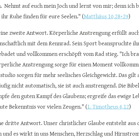
. Nehmt auf euch mein Joch und lernt von mir; denn ich 
 ihr Ruhe finden für eure Seelen." (
Matthäus 10,28+29
)
ine zweite Antwort. Körperliche Anstrengung erfüllt auch 
enschaftlich mit dem Rennrad. Sein Sport beanspruchte ihn
badet und vollkommen erschöpft vom Rad stieg. "Ich brauc
perliche Anstrengung sorge für einen Moment vollkommen
sstudio sorgen für mehr seelisches Gleichgewicht. Das gilt 
fig nicht automatisch, sie ist auch anstrengend. Die Bibe
mpfe den guten Kampf des Glaubens; ergreife das ewige L
gute Bekenntnis vor vielen Zeugen." (
1. Timotheus 6,12
)
ne dritte Antwort. Unser christlicher Glaube entsteht aus
n und es wirkt in uns Menschen, Herzschlag und Hirnstro