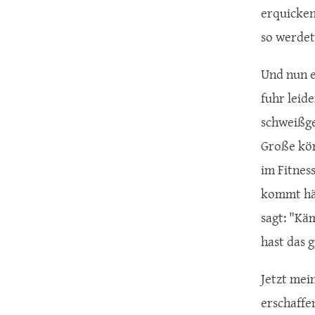
erquicken
so werdet
Und nun e
fuhr leid
schweißge
Große kör
im Fitnes
kommt häu
sagt: "Kä
hast das 
Jetzt mei
erschaffe