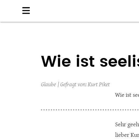
Direkt
zum
Inhalt
Wie ist seel
Glaube
Kurt Piket
Wie ist se
Sehr geeh
lieber Kur