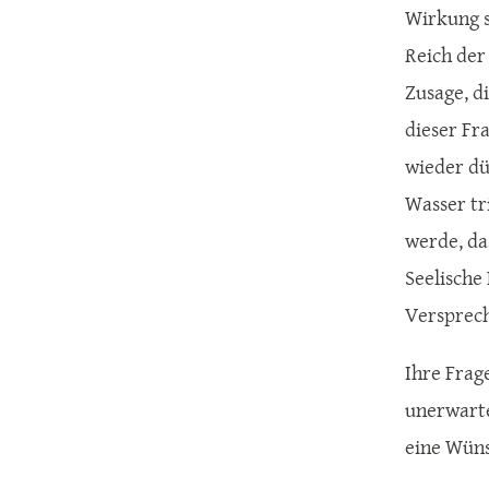
Wirkung s
Reich der
Zusage, di
dieser Fr
wieder dü
Wasser tr
werde, das
Seelische
Versprech
Ihre Frag
unerwarte
eine Wüns