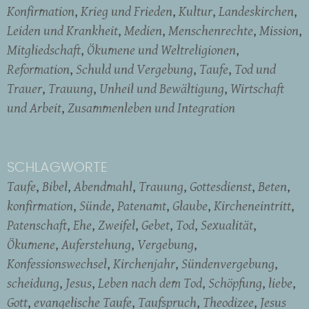
Konfirmation
Krieg und Frieden
Kultur
Landeskirchen
Leiden und Krankheit
Medien
Menschenrechte
Mission
Mitgliedschaft
Ökumene und Weltreligionen
Reformation
Schuld und Vergebung
Taufe
Tod und
Trauer
Trauung
Unheil und Bewältigung
Wirtschaft
und Arbeit
Zusammenleben und Integration
SCHLAGWORTE
Taufe
Bibel
Abendmahl
Trauung
Gottesdienst
Beten
konfirmation
Sünde
Patenamt
Glaube
Kircheneintritt
Patenschaft
Ehe
Zweifel
Gebet
Tod
Sexualität
Ökumene
Auferstehung
Vergebung
Konfessionswechsel
Kirchenjahr
Sündenvergebung
scheidung
Jesus
Leben nach dem Tod
Schöpfung
liebe
Gott
evangelische Taufe
Taufspruch
Theodizee
Jesus