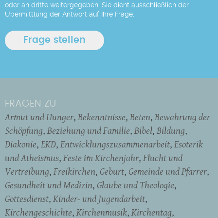
oder an dritte weitergegeben. Sie dient ausschließlich der
Übermittlung der Antwort auf Ihre Frage.
FRAGEN ZU
Armut und Hunger
Bekenntnisse
Beten
Bewahrung der
Schöpfung
Beziehung und Familie
Bibel
Bildung
Diakonie
EKD
Entwicklungszusammenarbeit
Esoterik
und Atheismus
Feste im Kirchenjahr
Flucht und
Vertreibung
Freikirchen
Geburt
Gemeinde und Pfarrer
Gesundheit und Medizin
Glaube und Theologie
Gottesdienst
Kinder- und Jugendarbeit
Kirchengeschichte
Kirchenmusik
Kirchentag