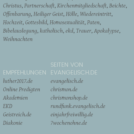
Christus
Partnerschaft
Kirchenmitgliedschaft
Beichte
Offenbarung
Heiliger Geist
Hölle
Wiedereintritt
Hochzeit
Gottesbild
Homosexualität
Paten
Bibelauslegung
katholisch
ekd
Trauer
Apokalypse
Weihnachten
SEITEN VON
EMPFEHLUNGEN
EVANGELISCH.DE
luther2017.de
evangelisch.de
Online Predigten
chrismon.de
Akademien
chrismonshop.de
EKD
rundfunk.evangelisch.de
Geistreich.de
einjahrfreiwillig.de
Diakonie
7wochenohne.de