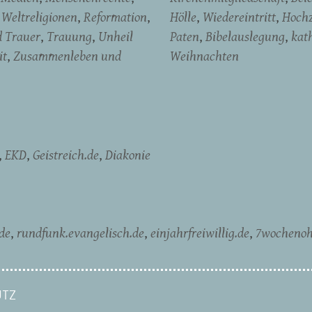
Weltreligionen
Reformation
Hölle
Wiedereintritt
Hochz
d Trauer
Trauung
Unheil
Paten
Bibelauslegung
kat
it
Zusammenleben und
Weihnachten
EKD
Geistreich.de
Diakonie
de
rundfunk.evangelisch.de
einjahrfreiwillig.de
7wochenoh
TZ