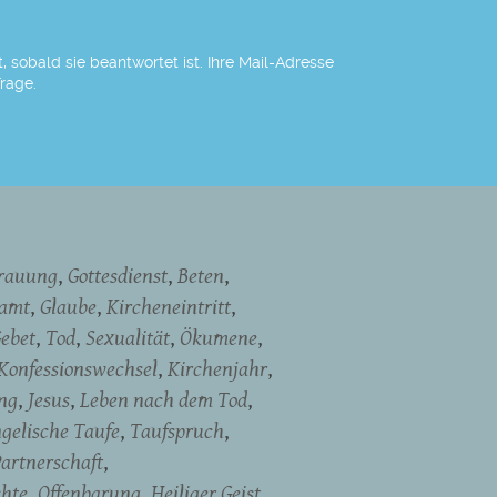
 sobald sie beantwortet ist. Ihre Mail-Adresse
Frage.
rauung
Gottesdienst
Beten
namt
Glaube
Kircheneintritt
ebet
Tod
Sexualität
Ökumene
Konfessionswechsel
Kirchenjahr
ng
Jesus
Leben nach dem Tod
gelische Taufe
Taufspruch
artnerschaft
chte
Offenbarung
Heiliger Geist