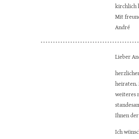
kirchlich 
Mit freun
André
Lieber An
herzliche
heiraten.
weiteres 
standesam
Ihnen der
Ich wünsc