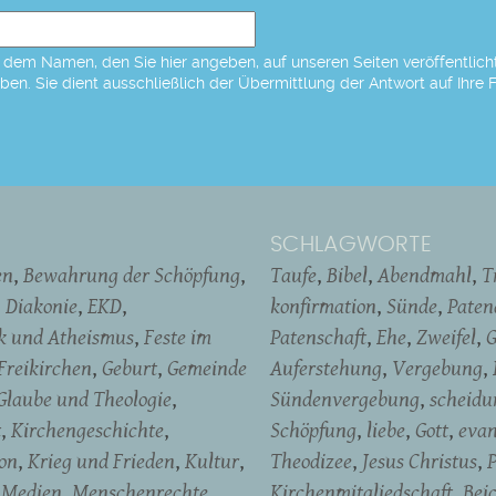
dem Namen, den Sie hier angeben, auf unseren Seiten veröffentlicht,
eben. Sie dient ausschließlich der Übermittlung der Antwort auf Ihre 
SCHLAGWORTE
en
Bewahrung der Schöpfung
Taufe
Bibel
Abendmahl
T
Diakonie
EKD
konfirmation
Sünde
Pate
ik und Atheismus
Feste im
Patenschaft
Ehe
Zweifel
G
Freikirchen
Geburt
Gemeinde
Auferstehung
Vergebung
Glaube und Theologie
Sündenvergebung
scheidu
t
Kirchengeschichte
Schöpfung
liebe
Gott
evan
on
Krieg und Frieden
Kultur
Theodizee
Jesus Christus
P
Medien
Menschenrechte
Kirchenmitgliedschaft
Bei