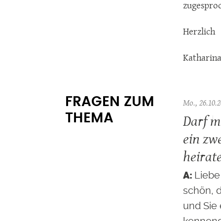
zugesproc
Herzlich
Katharina
FRAGEN ZUM
Mo., 26.10.2
Darf m
THEMA
ein zw
heirat
Liebe
schön, d
und Sie