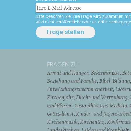
Bitte beachten Sie: Ihre Frage wird zusammen mit 
wird nicht veröffentlicht oder an dritte weitergeg
FRAGEN ZU
Armut und Hunger
Bekenntnisse
Bet
Beziehung und Familie
Bibel
Bildung
Entwicklungszusammenarbeit
Esoter
Kirchenjahr
Flucht und Vertreibung
und Pfarrer
Gesundheit und Medizin
Gottesdienst
Kinder- und Jugendarbei
Kirchenmusik
Kirchentag
Konfirmati
Landeskirchen
Leiden und Krankheit