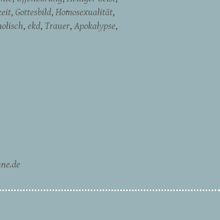
eit
Gottesbild
Homosexualität
holisch
ekd
Trauer
Apokalypse
ne.de