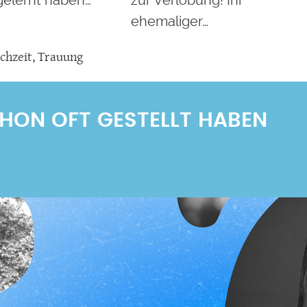
elernt haben…
zur Verlobung! Ihr
ehemaliger…
chzeit
,
Trauung
SCHON OFT GESTELLT HABEN