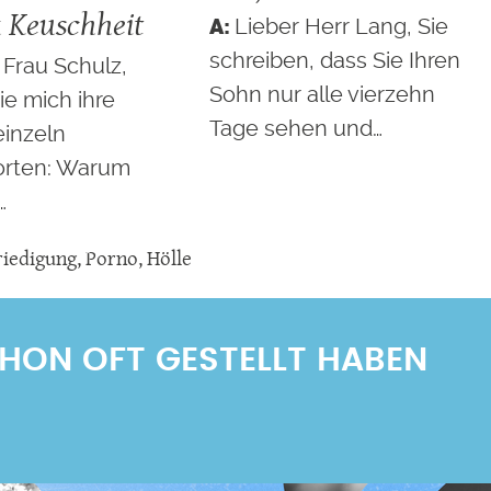
 Keuschheit
Lieber Herr Lang, Sie
schreiben, dass Sie Ihren
 Frau Schulz,
Sohn nur alle vierzehn
ie mich ihre
Tage sehen und…
einzeln
rten: Warum
…
riedigung
,
Porno
,
Hölle
SCHON OFT GESTELLT HABEN