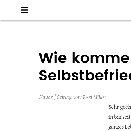
Direkt
zum
Inhalt
Wie komme 
Selbstbefri
Glaube
Josef Müller
Sehr geeh
in bin se
ganzes Le