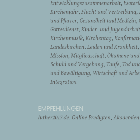
Entwicklungszusammenarbeit
Esoter
Kirchenjahr
Flucht und Vertreibung
und Pfarrer
Gesundheit und Medizin
Gottesdienst
Kinder- und Jugendarbei
Kirchenmusik
Kirchentag
Konfirmati
Landeskirchen
Leiden und Krankheit
Mission
Mitgliedschaft
Ökumene und 
Schuld und Vergebung
Taufe
Tod un
und Bewältigung
Wirtschaft und Arbe
Integration
EMPFEHLUNGEN
luther2017.de
Online Predigten
Akademien