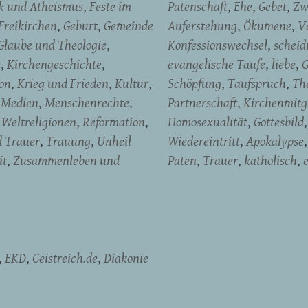
ik und Atheismus
Feste im
Patenschaft
Ehe
Gebet
Zw
Freikirchen
Geburt
Gemeinde
Auferstehung
Ökumene
V
Glaube und Theologie
Konfessionswechsel
schei
t
Kirchengeschichte
evangelische Taufe
liebe
G
on
Krieg und Frieden
Kultur
Schöpfung
Taufspruch
Th
Medien
Menschenrechte
Partnerschaft
Kirchenmitg
Weltreligionen
Reformation
Homosexualität
Gottesbild
d Trauer
Trauung
Unheil
Wiedereintritt
Apokalypse
it
Zusammenleben und
Paten
Trauer
katholisch
EKD
Geistreich.de
Diakonie