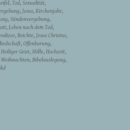
eifel
Tod
Sexualität
ergebung
Jesus
Kirchenjahr
dung
Sündenvergebung
ott
Leben nach dem Tod
eodizee
Beichte
Jesus Christus
liedschaft
Offenbarung
Heiliger Geist
Hölle
Hochzeit
Weihnachten
Bibelauslegung
ekd