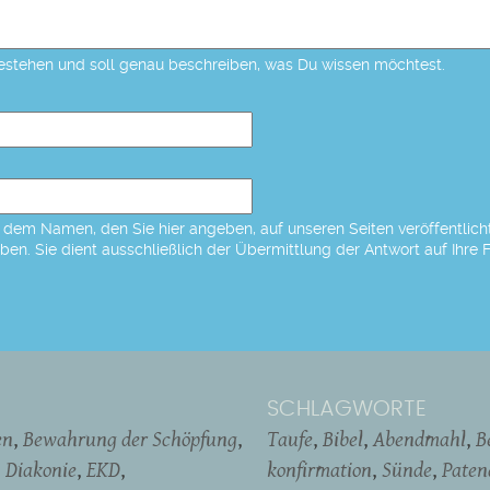
estehen und soll genau beschreiben, was Du wissen möchtest.
dem Namen, den Sie hier angeben, auf unseren Seiten veröffentlicht,
eben. Sie dient ausschließlich der Übermittlung der Antwort auf Ihre 
SCHLAGWORTE
en
Bewahrung der Schöpfung
Taufe
Bibel
Abendmahl
B
Diakonie
EKD
konfirmation
Sünde
Pate