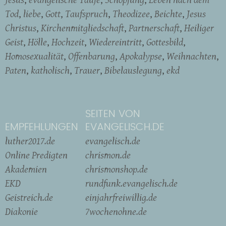
Tod
liebe
Gott
Taufspruch
Theodizee
Beichte
Jesus
Christus
Kirchenmitgliedschaft
Partnerschaft
Heiliger
Geist
Hölle
Hochzeit
Wiedereintritt
Gottesbild
Homosexualität
Offenbarung
Apokalypse
Weihnachten
Paten
katholisch
Trauer
Bibelauslegung
ekd
SEITEN VON
EMPFEHLUNGEN
EVANGELISCH.DE
luther2017.de
evangelisch.de
Online Predigten
chrismon.de
Akademien
chrismonshop.de
EKD
rundfunk.evangelisch.de
Geistreich.de
einjahrfreiwillig.de
Diakonie
7wochenohne.de