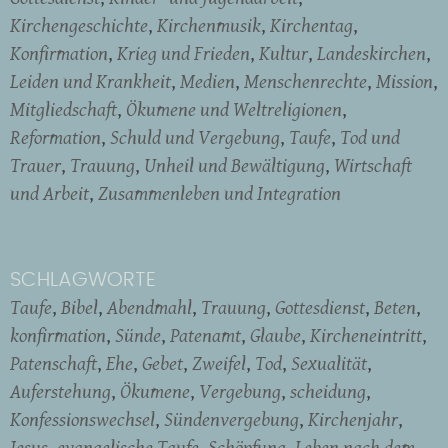
Kirchengeschichte
Kirchenmusik
Kirchentag
Konfirmation
Krieg und Frieden
Kultur
Landeskirchen
Leiden und Krankheit
Medien
Menschenrechte
Mission
Mitgliedschaft
Ökumene und Weltreligionen
Reformation
Schuld und Vergebung
Taufe
Tod und
Trauer
Trauung
Unheil und Bewältigung
Wirtschaft
und Arbeit
Zusammenleben und Integration
SCHLAGWORTE
Taufe
Bibel
Abendmahl
Trauung
Gottesdienst
Beten
konfirmation
Sünde
Patenamt
Glaube
Kircheneintritt
Patenschaft
Ehe
Gebet
Zweifel
Tod
Sexualität
Auferstehung
Ökumene
Vergebung
scheidung
Konfessionswechsel
Sündenvergebung
Kirchenjahr
Jesus
evangelische Taufe
Schöpfung
Leben nach dem