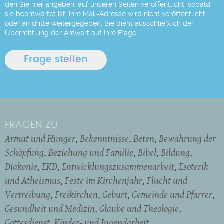
den Sie hier angeben, auf unseren Seiten veröffentlicht, sobald
sie beantwortet ist. Ihre Mail-Adresse wird nicht veröffentlicht
oder an dritte weitergegeben. Sie dient ausschließlich der
Übermittlung der Antwort auf Ihre Frage.
FRAGEN ZU
Armut und Hunger
Bekenntnisse
Beten
Bewahrung der
Schöpfung
Beziehung und Familie
Bibel
Bildung
Diakonie
EKD
Entwicklungszusammenarbeit
Esoterik
und Atheismus
Feste im Kirchenjahr
Flucht und
Vertreibung
Freikirchen
Geburt
Gemeinde und Pfarrer
Gesundheit und Medizin
Glaube und Theologie
Gottesdienst
Kinder- und Jugendarbeit