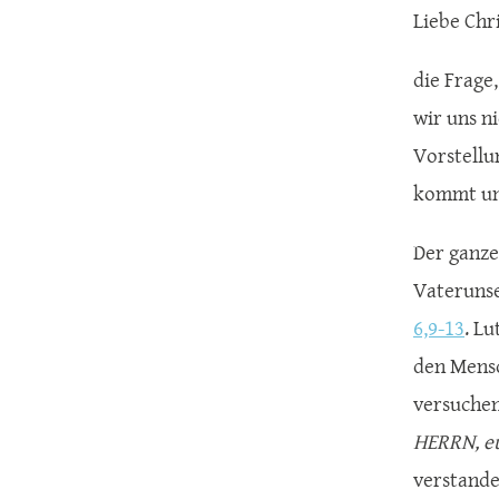
Liebe Chri
die Frage
wir uns ni
Vorstellu
kommt uns
Der ganze
Vaterunse
6,9-13
. L
den Mensc
versuchen
HERRN, eu
verstande