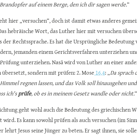
Brandopfer auf einem Berge, den ich dir sagen werde.
“
eht hier „versuchen“, doch ist damit etwas anderes gemein
Das hebräische Wort, das Luther hier mit versuchen überset
us der Rechtssprache. Es hat die Ursprüngliche Bedeutung
dern, jemanden einem Gerichtsverfahren unterziehen un
)Prüfung unterziehen. Nasā wird von Luther an einer ander
 übersetzt, sondern mit prüfen: 2. Mose
16,4
: „
Da sprach d
Himmel regnen lassen, und das Volk soll hinausgehen und 
ss ich's
prüfe
, ob es in meinem Gesetz wandle oder nicht.
“
Richtung geht wohl auch die Bedeutung des griechischen W
 wird. Es kann sowohl prüfen als auch versuchen (im Sinn
r lehrt Jesus seine Jünger zu beten. Er sagt ihnen, sie sol