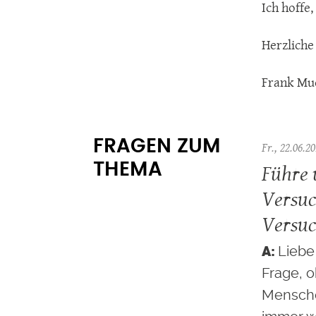
Ich hoffe
Herzliche
Frank Mu
FRAGEN ZUM
Fr., 22.06.20
Führe 
THEMA
Versu
Versuc
Liebe
Frage, o
Mensche