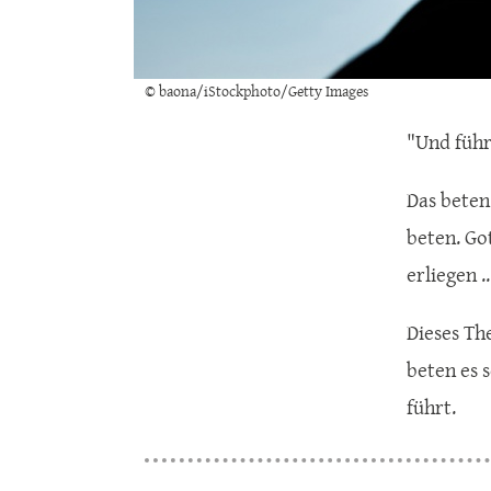
© baona/iStockphoto/Getty Images
"Und führ
Das beten
beten. Go
erliegen .
Dieses The
beten es 
führt.