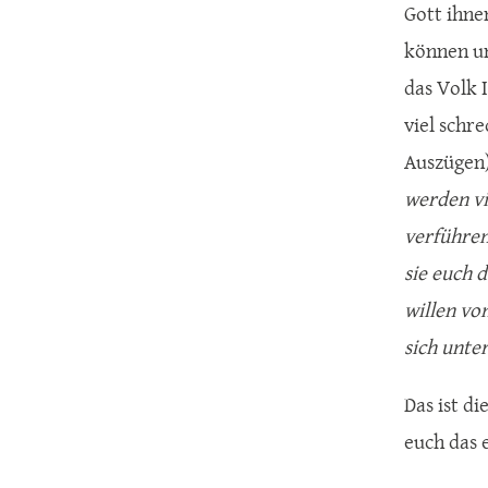
Gott ihne
können un
das Volk 
viel schr
Auszügen)
werden vi
verführen
sie euch 
willen vo
sich unte
Das ist d
euch das 