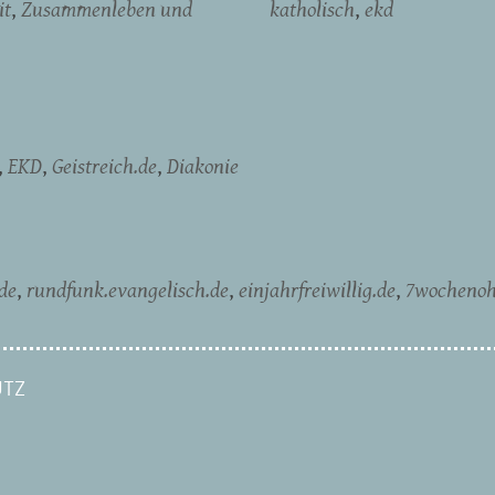
it
Zusammenleben und
katholisch
ekd
EKD
Geistreich.de
Diakonie
de
rundfunk.evangelisch.de
einjahrfreiwillig.de
7wochenoh
TZ