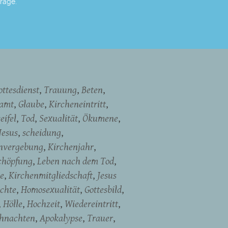
Frage.
ottesdienst
Trauung
Beten
namt
Glaube
Kircheneintritt
eifel
Tod
Sexualität
Ökumene
Jesus
scheidung
nvergebung
Kirchenjahr
chöpfung
Leben nach dem Tod
e
Kirchenmitgliedschaft
Jesus
ichte
Homosexualität
Gottesbild
Hölle
Hochzeit
Wiedereintritt
hnachten
Apokalypse
Trauer