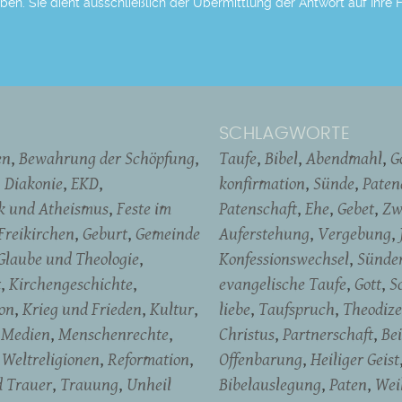
eben. Sie dient ausschließlich der Übermittlung der Antwort auf Ihre 
SCHLAGWORTE
en
Bewahrung der Schöpfung
Taufe
Bibel
Abendmahl
G
Diakonie
EKD
konfirmation
Sünde
Pate
ik und Atheismus
Feste im
Patenschaft
Ehe
Gebet
Zw
Freikirchen
Geburt
Gemeinde
Auferstehung
Vergebung
Glaube und Theologie
Konfessionswechsel
Sünde
t
Kirchengeschichte
evangelische Taufe
Gott
S
on
Krieg und Frieden
Kultur
liebe
Taufspruch
Theodize
Medien
Menschenrechte
Christus
Partnerschaft
Be
Weltreligionen
Reformation
Offenbarung
Heiliger Geist
d Trauer
Trauung
Unheil
Bibelauslegung
Paten
Wei