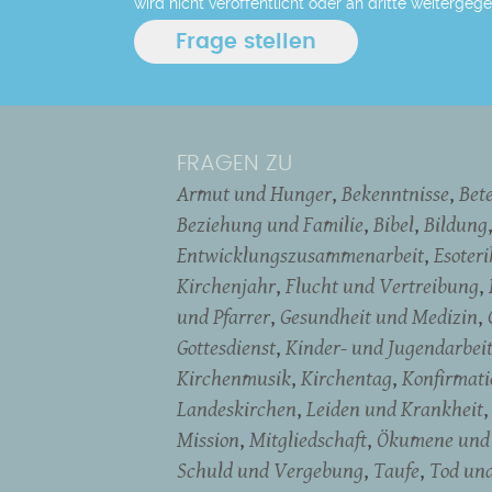
wird nicht veröffentlicht oder an dritte weitergeg
FRAGEN ZU
Armut und Hunger
Bekenntnisse
Bet
Beziehung und Familie
Bibel
Bildung
Entwicklungszusammenarbeit
Esoter
Kirchenjahr
Flucht und Vertreibung
und Pfarrer
Gesundheit und Medizin
Gottesdienst
Kinder- und Jugendarbei
Kirchenmusik
Kirchentag
Konfirmati
Landeskirchen
Leiden und Krankheit
Mission
Mitgliedschaft
Ökumene und 
Schuld und Vergebung
Taufe
Tod un