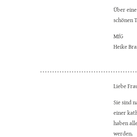
Über eine
schönen T
MfG
Heike Br
Liebe Fra
Sie sind n
einer kath
haben all
werden.