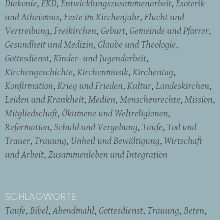
Diakonie
EKD
Entwicklungszusammenarbeit
Esoterik
und Atheismus
Feste im Kirchenjahr
Flucht und
Vertreibung
Freikirchen
Geburt
Gemeinde und Pfarrer
Gesundheit und Medizin
Glaube und Theologie
Gottesdienst
Kinder- und Jugendarbeit
Kirchengeschichte
Kirchenmusik
Kirchentag
Konfirmation
Krieg und Frieden
Kultur
Landeskirchen
Leiden und Krankheit
Medien
Menschenrechte
Mission
Mitgliedschaft
Ökumene und Weltreligionen
Reformation
Schuld und Vergebung
Taufe
Tod und
Trauer
Trauung
Unheil und Bewältigung
Wirtschaft
und Arbeit
Zusammenleben und Integration
SCHLAGWORTE
Taufe
Bibel
Abendmahl
Gottesdienst
Trauung
Beten