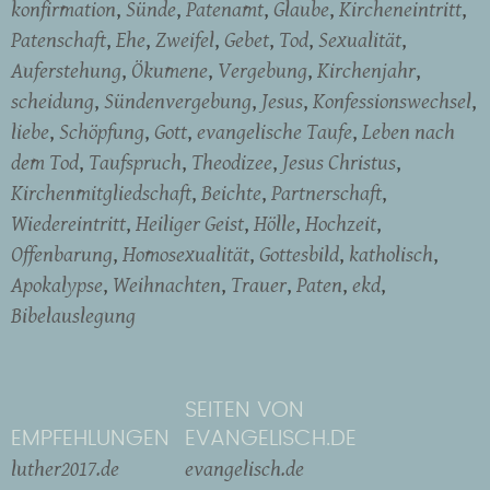
konfirmation
Sünde
Patenamt
Glaube
Kircheneintritt
Patenschaft
Ehe
Zweifel
Gebet
Tod
Sexualität
Auferstehung
Ökumene
Vergebung
Kirchenjahr
scheidung
Sündenvergebung
Jesus
Konfessionswechsel
liebe
Schöpfung
Gott
evangelische Taufe
Leben nach
dem Tod
Taufspruch
Theodizee
Jesus Christus
Kirchenmitgliedschaft
Beichte
Partnerschaft
Wiedereintritt
Heiliger Geist
Hölle
Hochzeit
Offenbarung
Homosexualität
Gottesbild
katholisch
Apokalypse
Weihnachten
Trauer
Paten
ekd
Bibelauslegung
SEITEN VON
EMPFEHLUNGEN
EVANGELISCH.DE
luther2017.de
evangelisch.de