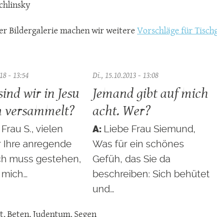
chlinsky
iner Bildergalerie machen wir weitere
Vorschläge für Tisch
18 - 13:54
Di., 15.10.2013 - 13:08
ind wir in Jesu
Jemand gibt auf mich
 versammelt?
acht. Wer?
Frau S., vielen
Liebe Frau Siemund,
r Ihre anregende
Was für ein schönes
Ich muss gestehen,
Gefüh, das Sie da
 mich…
beschreiben: Sich behütet
und…
t
,
Beten
,
Judentum
,
Segen