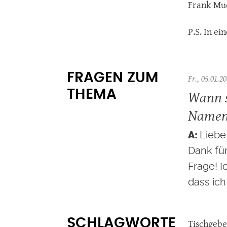
Frank Mu
P.S. In e
FRAGEN ZUM
Fr., 05.01.20
Wann s
THEMA
Namen
Liebe 
Dank fü
Frage! 
dass ich
SCHLAGWORTE
Tischgebe