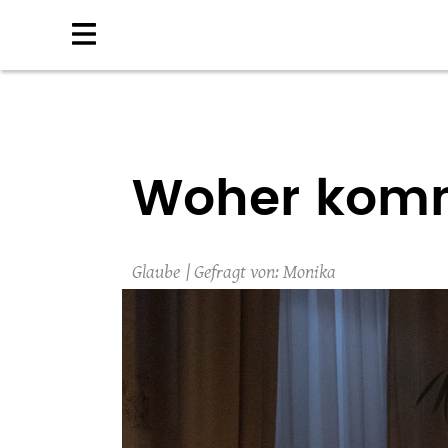
Direkt
zum
Inhalt
Woher komm
Glaube
Monika