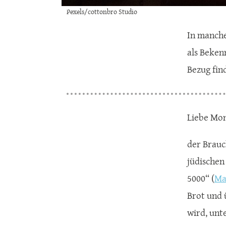
Pexels/cottonbro Studio
In manche
als Beken
Bezug fin
Liebe Mon
der Brauc
jüdischen 
5000“ (
Ma
Brot und 
wird, unt