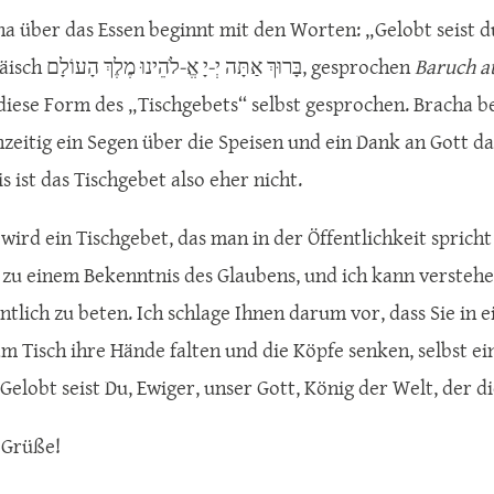
ha über das Essen beginnt mit den Worten: „Gelobt seist d
(Auf Hebräisch בָּרוּךְ אַתָּה יְ‑יָ אֱ‑לֹהֵינוּ מֶלֶךְ הָעוֹלָם, gesprochen
Baruch a
 diese Form des „Tischgebets“ selbst gesprochen. Bracha b
chzeitig ein Segen über die Speisen und ein Dank an Gott d
 ist das Tischgebet also eher nicht.
 wird ein Tischgebet, das man in der Öffentlichkeit spric
 zu einem Bekenntnis des Glaubens, und ich kann verstehen,
tlich zu beten. Ich schlage Ihnen darum vor, dass Sie in ei
m Tisch ihre Hände falten und die Köpfe senken, selbst ei
„Gelobt seist Du, Ewiger, unser Gott, König der Welt, der d
 Grüße!