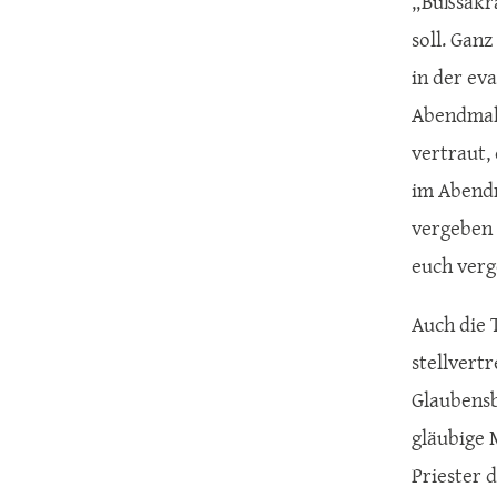
„Bußsakra
soll. Gan
in der ev
Abendmahl
vertraut,
im Abendm
vergeben 
euch verg
Auch die 
stellvert
Glaubensb
gläubige 
Priester d