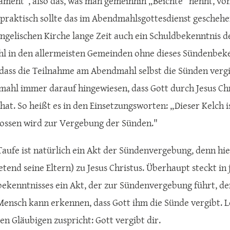
ment“, also das, was man gemeinhin „Beichte“ nennt, vo
z praktisch sollte das im Abendmahlsgottesdienst gescheh
angelischen Kirche lange Zeit auch ein Schuldbekenntnis d
 in den allermeisten Gemeinden ohne dieses Sündenbeken
 dass die Teilnahme am Abendmahl selbst die Sünden vergib
ahl immer darauf hingewiesen, dass Gott durch Jesus Ch
hat. So heißt es in den Einsetzungsworten: „Dieser Kelch i
ossen wird zur Vergebung der Sünden."
Taufe ist natürlich ein Akt der Sündenvergebung, denn hie
retend seine Eltern) zu Jesus Christus. Überhaupt steckt i
ekenntnisses ein Akt, der zur Sündenvergebung führt, de
Mensch kann erkennen, dass Gott ihm die Sünde vergibt. Let
en Gläubigen zuspricht: Gott vergibt dir.