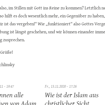
also, im Stillen mit Gott ins Reine zu kommen? Letztlich n
t, so hilft es doch wesentlich mehr, ein Gegenüber zu habe
Dir ist das vergeben!“ Wie „funktioniert“ also Gottes Ver
bung ist längst geschehen, und wir können einander imm
g zusprechen.
 Grüße!
chlinsky
11 - 19:47
Fr., 13.11.2020 - 17:26
nnen alle
Wie ist der Islam aus
hen von Adam
christlicher Sicht