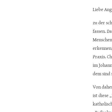
Liebe Ang
zu der sc
fassen. D
Menschen 
erkennen, 
Praxis. C
im Johann
dem sind s
Von daher
ist diese
katholisc