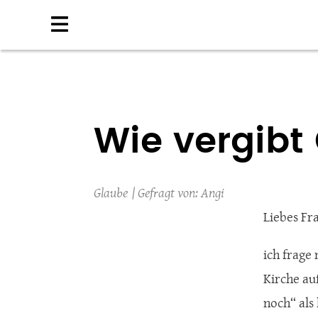
Direkt
zum
Inhalt
Wie vergibt
Glaube
Angi
Liebes Fr
ich frage
Kirche au
noch“ als