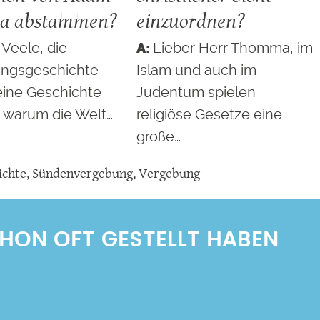
va abstammen?
einzuordnen?
 Veele, die
Lieber Herr Thomma, im
ngsgeschichte
Islam und auch im
eine Geschichte
Judentum spielen
, warum die Welt…
religiöse Gesetze eine
große…
ichte
,
Sündenvergebung
,
Vergebung
SCHON OFT GESTELLT HABEN