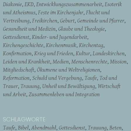
Diakonie
EKD
Entwicklungszusammenarbeit
Esoterik
und Atheismus
Feste im Kirchenjahr
Flucht und
Vertreibung
Freikirchen
Geburt
Gemeinde und Pfarrer
Gesundheit und Medizin
Glaube und Theologie
Gottesdienst
Kinder- und Jugendarbeit
Kirchengeschichte
Kirchenmusik
Kirchentag
Konfirmation
Krieg und Frieden
Kultur
Landeskirchen
Leiden und Krankheit
Medien
Menschenrechte
Mission
Mitgliedschaft
Ökumene und Weltreligionen
Reformation
Schuld und Vergebung
Taufe
Tod und
Trauer
Trauung
Unheil und Bewältigung
Wirtschaft
und Arbeit
Zusammenleben und Integration
SCHLAGWORTE
Taufe
Bibel
Abendmahl
Gottesdienst
Trauung
Beten