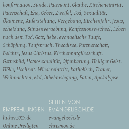
konfirmation
Sünde
Patenamt
Glaube
Kircheneintritt
Patenschaft
Ehe
Gebet
Zweifel
Tod
Sexualität
Ökumene
Auferstehung
Vergebung
Kirchenjahr
Jesus
scheidung
Sündenvergebung
Konfessionswechsel
Leben
nach dem Tod
Gott
liebe
evangelische Taufe
Schöpfung
Taufspruch
Theodizee
Partnerschaft
Beichte
Jesus Christus
Kirchenmitgliedschaft
Gottesbild
Homosexualität
Offenbarung
Heiliger Geist
Hölle
Hochzeit
Wiedereintritt
katholisch
Trauer
Weihnachten
ekd
Bibelauslegung
Paten
Apokalypse
SEITEN VON
EMPFEHLUNGEN
EVANGELISCH.DE
luther2017.de
evangelisch.de
Online Predigten
chrismon.de