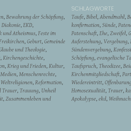
SCHLAGWORTE
en
Bewahrung der Schöpfung
Taufe
Bibel
Abendmahl
B
Diakonie
EKD
konfirmation
Sünde
Pate
ik und Atheismus
Feste im
Patenschaft
Ehe
Zweifel
G
Freikirchen
Geburt
Gemeinde
Auferstehung
Vergebung
Glaube und Theologie
Sündenvergebung
Konfess
t
Kirchengeschichte
Schöpfung
evangelische T
on
Krieg und Frieden
Kultur
Taufspruch
Theodizee
Bei
Medien
Menschenrechte
Kirchenmitgliedschaft
Par
Weltreligionen
Reformation
Wiedereintritt
Offenbarun
d Trauer
Trauung
Unheil
Homosexualität
Trauer
ka
it
Zusammenleben und
Apokalypse
ekd
Weihnach