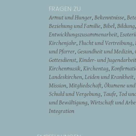
FRAGEN ZU
Armut und Hunger
Bekenntnisse
Bet
Beziehung und Familie
Bibel
Bildung
Entwicklungszusammenarbeit
Esoter
Kirchenjahr
Flucht und Vertreibung
und Pfarrer
Gesundheit und Medizin
Gottesdienst
Kinder- und Jugendarbei
Kirchenmusik
Kirchentag
Konfirmati
Landeskirchen
Leiden und Krankheit
Mission
Mitgliedschaft
Ökumene und 
Schuld und Vergebung
Taufe
Tod un
und Bewältigung
Wirtschaft und Arbe
Integration