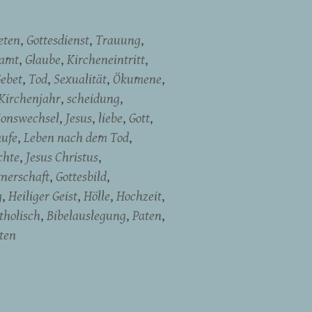
eten
Gottesdienst
Trauung
namt
Glaube
Kircheneintritt
ebet
Tod
Sexualität
Ökumene
Kirchenjahr
scheidung
ionswechsel
Jesus
liebe
Gott
aufe
Leben nach dem Tod
chte
Jesus Christus
tnerschaft
Gottesbild
g
Heiliger Geist
Hölle
Hochzeit
tholisch
Bibelauslegung
Paten
ten