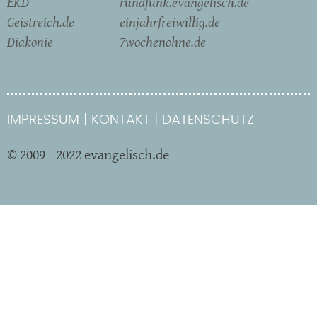
EKD
rundfunk.evangelisch.de
Geistreich.de
einjahrfreiwillig.de
Diakonie
7wochenohne.de
IMPRESSUM
KONTAKT
DATENSCHUTZ
© 2009 - 2022 evangelisch.de