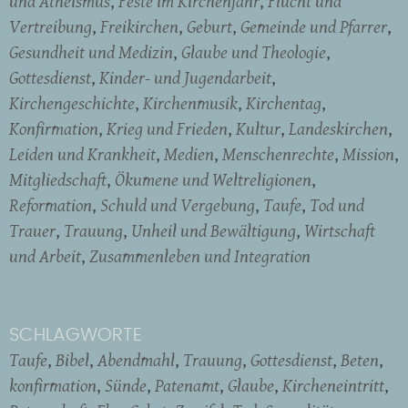
und Atheismus
Feste im Kirchenjahr
Flucht und
Vertreibung
Freikirchen
Geburt
Gemeinde und Pfarrer
Gesundheit und Medizin
Glaube und Theologie
Gottesdienst
Kinder- und Jugendarbeit
Kirchengeschichte
Kirchenmusik
Kirchentag
Konfirmation
Krieg und Frieden
Kultur
Landeskirchen
Leiden und Krankheit
Medien
Menschenrechte
Mission
Mitgliedschaft
Ökumene und Weltreligionen
Reformation
Schuld und Vergebung
Taufe
Tod und
Trauer
Trauung
Unheil und Bewältigung
Wirtschaft
und Arbeit
Zusammenleben und Integration
SCHLAGWORTE
Taufe
Bibel
Abendmahl
Trauung
Gottesdienst
Beten
konfirmation
Sünde
Patenamt
Glaube
Kircheneintritt