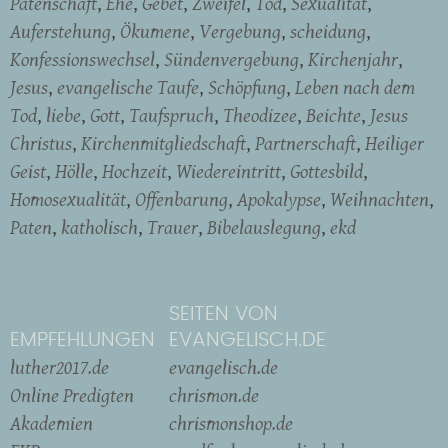
Patenschaft
Ehe
Gebet
Zweifel
Tod
Sexualität
Auferstehung
Ökumene
Vergebung
scheidung
Konfessionswechsel
Sündenvergebung
Kirchenjahr
Jesus
evangelische Taufe
Schöpfung
Leben nach dem
Tod
liebe
Gott
Taufspruch
Theodizee
Beichte
Jesus
Christus
Kirchenmitgliedschaft
Partnerschaft
Heiliger
Geist
Hölle
Hochzeit
Wiedereintritt
Gottesbild
Homosexualität
Offenbarung
Apokalypse
Weihnachten
Paten
katholisch
Trauer
Bibelauslegung
ekd
SEITEN VON
EMPFEHLUNGEN
EVANGELISCH.DE
luther2017.de
evangelisch.de
Online Predigten
chrismon.de
Akademien
chrismonshop.de