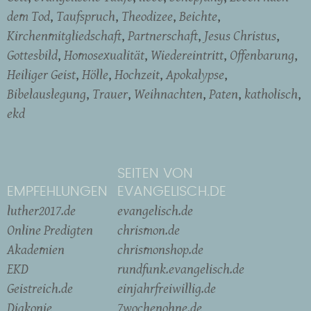
dem Tod
Taufspruch
Theodizee
Beichte
Kirchenmitgliedschaft
Partnerschaft
Jesus Christus
Gottesbild
Homosexualität
Wiedereintritt
Offenbarung
Heiliger Geist
Hölle
Hochzeit
Apokalypse
Bibelauslegung
Trauer
Weihnachten
Paten
katholisch
ekd
SEITEN VON
EMPFEHLUNGEN
EVANGELISCH.DE
luther2017.de
evangelisch.de
Online Predigten
chrismon.de
Akademien
chrismonshop.de
EKD
rundfunk.evangelisch.de
Geistreich.de
einjahrfreiwillig.de
Diakonie
7wochenohne.de