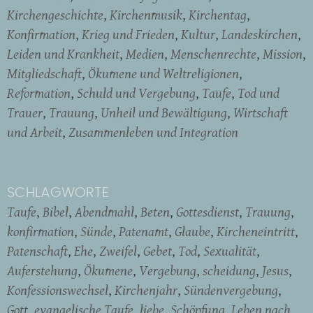
Kirchengeschichte
Kirchenmusik
Kirchentag
Konfirmation
Krieg und Frieden
Kultur
Landeskirchen
Leiden und Krankheit
Medien
Menschenrechte
Mission
Mitgliedschaft
Ökumene und Weltreligionen
Reformation
Schuld und Vergebung
Taufe
Tod und
Trauer
Trauung
Unheil und Bewältigung
Wirtschaft
und Arbeit
Zusammenleben und Integration
SCHLAGWORTE
Taufe
Bibel
Abendmahl
Beten
Gottesdienst
Trauung
konfirmation
Sünde
Patenamt
Glaube
Kircheneintritt
Patenschaft
Ehe
Zweifel
Gebet
Tod
Sexualität
Auferstehung
Ökumene
Vergebung
scheidung
Jesus
Konfessionswechsel
Kirchenjahr
Sündenvergebung
Gott
evangelische Taufe
liebe
Schöpfung
Leben nach