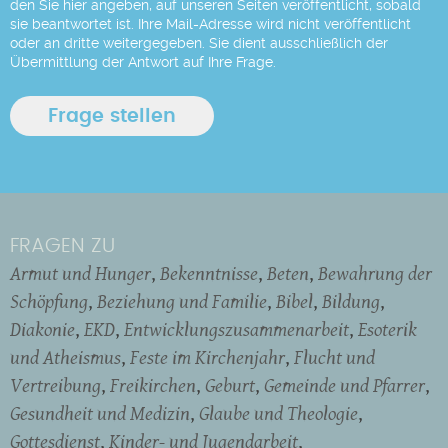
den Sie hier angeben, auf unseren Seiten veröffentlicht, sobald
sie beantwortet ist. Ihre Mail-Adresse wird nicht veröffentlicht
oder an dritte weitergegeben. Sie dient ausschließlich der
Übermittlung der Antwort auf Ihre Frage.
FRAGEN ZU
Armut und Hunger
Bekenntnisse
Beten
Bewahrung der
Schöpfung
Beziehung und Familie
Bibel
Bildung
Diakonie
EKD
Entwicklungszusammenarbeit
Esoterik
und Atheismus
Feste im Kirchenjahr
Flucht und
Vertreibung
Freikirchen
Geburt
Gemeinde und Pfarrer
Gesundheit und Medizin
Glaube und Theologie
Gottesdienst
Kinder- und Jugendarbeit