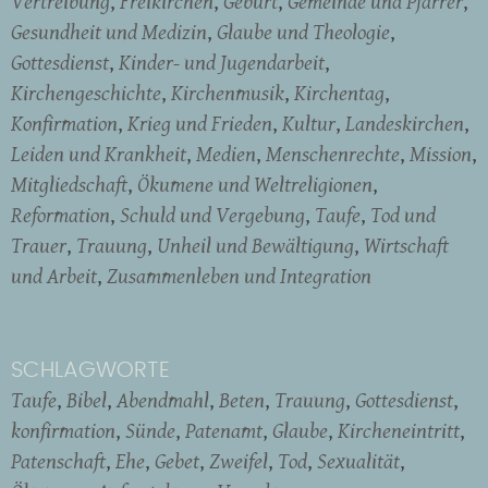
Vertreibung
Freikirchen
Geburt
Gemeinde und Pfarrer
Gesundheit und Medizin
Glaube und Theologie
Gottesdienst
Kinder- und Jugendarbeit
Kirchengeschichte
Kirchenmusik
Kirchentag
Konfirmation
Krieg und Frieden
Kultur
Landeskirchen
Leiden und Krankheit
Medien
Menschenrechte
Mission
Mitgliedschaft
Ökumene und Weltreligionen
Reformation
Schuld und Vergebung
Taufe
Tod und
Trauer
Trauung
Unheil und Bewältigung
Wirtschaft
und Arbeit
Zusammenleben und Integration
SCHLAGWORTE
Taufe
Bibel
Abendmahl
Beten
Trauung
Gottesdienst
konfirmation
Sünde
Patenamt
Glaube
Kircheneintritt
Patenschaft
Ehe
Gebet
Zweifel
Tod
Sexualität