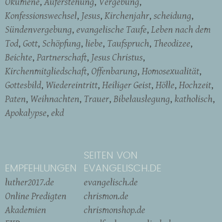
Ökumene
Auferstehung
Vergebung
Konfessionswechsel
Jesus
Kirchenjahr
scheidung
Sündenvergebung
evangelische Taufe
Leben nach dem
Tod
Gott
Schöpfung
liebe
Taufspruch
Theodizee
Beichte
Partnerschaft
Jesus Christus
Kirchenmitgliedschaft
Offenbarung
Homosexualität
Gottesbild
Wiedereintritt
Heiliger Geist
Hölle
Hochzeit
Paten
Weihnachten
Trauer
Bibelauslegung
katholisch
Apokalypse
ekd
SEITEN VON
EMPFEHLUNGEN
EVANGELISCH.DE
luther2017.de
evangelisch.de
Online Predigten
chrismon.de
Akademien
chrismonshop.de