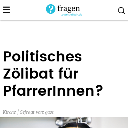
Direkt
zum
Inhalt
Politisches
Zölibat für
PfarrerInnen?
Kirche
gast