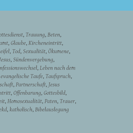
ottesdienst
Trauung
Beten
namt
Glaube
Kircheneintritt
eifel
Tod
Sexualität
Ökumene
Jesus
Sündenvergebung
nfessionswechsel
Leben nach dem
evangelische Taufe
Taufspruch
schaft
Partnerschaft
Jesus
tritt
Offenbarung
Gottesbild
it
Homosexualität
Paten
Trauer
ekd
katholisch
Bibelauslegung