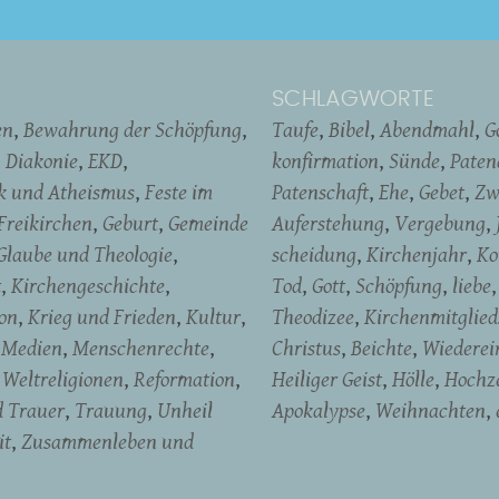
SCHLAGWORTE
en
Bewahrung der Schöpfung
Taufe
Bibel
Abendmahl
G
Diakonie
EKD
konfirmation
Sünde
Pate
ik und Atheismus
Feste im
Patenschaft
Ehe
Gebet
Zw
Freikirchen
Geburt
Gemeinde
Auferstehung
Vergebung
Glaube und Theologie
scheidung
Kirchenjahr
Ko
t
Kirchengeschichte
Tod
Gott
Schöpfung
liebe
on
Krieg und Frieden
Kultur
Theodizee
Kirchenmitglied
Medien
Menschenrechte
Christus
Beichte
Wiederein
Weltreligionen
Reformation
Heiliger Geist
Hölle
Hochze
d Trauer
Trauung
Unheil
Apokalypse
Weihnachten
it
Zusammenleben und