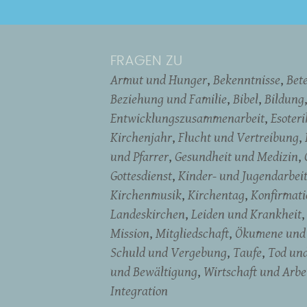
FRAGEN ZU
Armut und Hunger
Bekenntnisse
Bet
Beziehung und Familie
Bibel
Bildung
Entwicklungszusammenarbeit
Esoter
Kirchenjahr
Flucht und Vertreibung
und Pfarrer
Gesundheit und Medizin
Gottesdienst
Kinder- und Jugendarbei
Kirchenmusik
Kirchentag
Konfirmati
Landeskirchen
Leiden und Krankheit
Mission
Mitgliedschaft
Ökumene und 
Schuld und Vergebung
Taufe
Tod un
und Bewältigung
Wirtschaft und Arbe
Integration