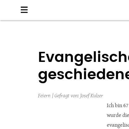
Direkt
zum
Inhalt
Evangelisch
geschieden
Feiern
Josef Kulzer
Ich bin 6
wurde dies
evangelisc