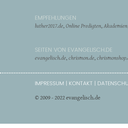
EMPFEHLUNGEN
luther2017.de
Online Predigten
Akademien
SEITEN VON EVANGELISCH.DE
evangelisch.de
chrismon.de
chrismonshop.
IMPRESSUM
KONTAKT
DATENSCHU
© 2009 - 2022 evangelisch.de