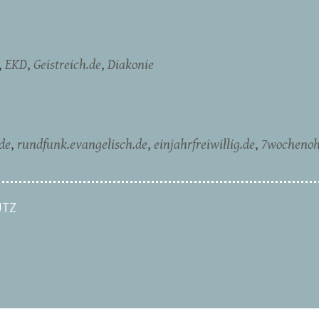
EKD
Geistreich.de
Diakonie
de
rundfunk.evangelisch.de
einjahrfreiwillig.de
7wochenoh
TZ