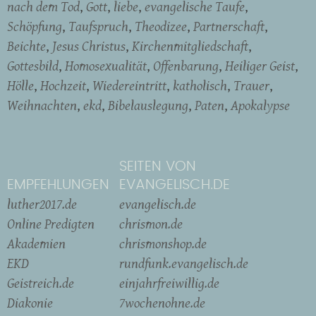
nach dem Tod
Gott
liebe
evangelische Taufe
Schöpfung
Taufspruch
Theodizee
Partnerschaft
Beichte
Jesus Christus
Kirchenmitgliedschaft
Gottesbild
Homosexualität
Offenbarung
Heiliger Geist
Hölle
Hochzeit
Wiedereintritt
katholisch
Trauer
Weihnachten
ekd
Bibelauslegung
Paten
Apokalypse
SEITEN VON
EMPFEHLUNGEN
EVANGELISCH.DE
luther2017.de
evangelisch.de
Online Predigten
chrismon.de
Akademien
chrismonshop.de
EKD
rundfunk.evangelisch.de
Geistreich.de
einjahrfreiwillig.de
Diakonie
7wochenohne.de