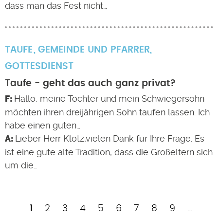
dass man das Fest nicht…
TAUFE
GEMEINDE UND PFARRER
,
GOTTESDIENST
Taufe - geht das auch ganz privat?
Hallo, meine Tochter und mein Schwiegersohn
möchten ihren dreijährigen Sohn taufen lassen. Ich
habe einen guten…
Lieber Herr Klotz,vielen Dank für Ihre Frage. Es
ist eine gute alte Tradition, dass die Großeltern sich
um die…
Aktuelle
Page
Page
Page
Page
Page
Page
Page
Page
Nä
1
2
3
4
5
6
7
8
9
…