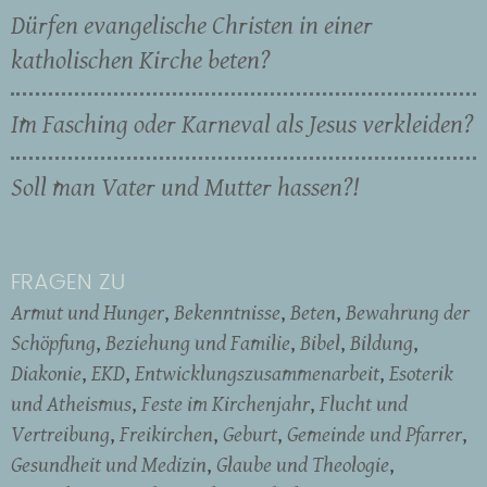
Dürfen evangelische Christen in einer
katholischen Kirche beten?
Im Fasching oder Karneval als Jesus verkleiden?
Soll man Vater und Mutter hassen?!
FRAGEN ZU
Armut und Hunger
Bekenntnisse
Beten
Bewahrung der
Schöpfung
Beziehung und Familie
Bibel
Bildung
Diakonie
EKD
Entwicklungszusammenarbeit
Esoterik
und Atheismus
Feste im Kirchenjahr
Flucht und
Vertreibung
Freikirchen
Geburt
Gemeinde und Pfarrer
Gesundheit und Medizin
Glaube und Theologie