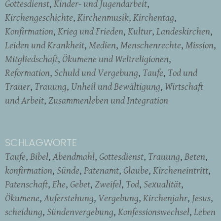
Gottesdienst
Kinder- und Jugendarbeit
Kirchengeschichte
Kirchenmusik
Kirchentag
Konfirmation
Krieg und Frieden
Kultur
Landeskirchen
Leiden und Krankheit
Medien
Menschenrechte
Mission
Mitgliedschaft
Ökumene und Weltreligionen
Reformation
Schuld und Vergebung
Taufe
Tod und
Trauer
Trauung
Unheil und Bewältigung
Wirtschaft
und Arbeit
Zusammenleben und Integration
SCHLAGWORTE
Taufe
Bibel
Abendmahl
Gottesdienst
Trauung
Beten
konfirmation
Sünde
Patenamt
Glaube
Kircheneintritt
Patenschaft
Ehe
Gebet
Zweifel
Tod
Sexualität
Ökumene
Auferstehung
Vergebung
Kirchenjahr
Jesus
scheidung
Sündenvergebung
Konfessionswechsel
Leben