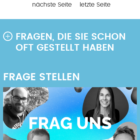
Seitennummerierung
Seite
Sei
Letzte
nächste Seite
letzte Seite
Seite
FRAGEN, DIE SIE SCHON
OFT GESTELLT HABEN