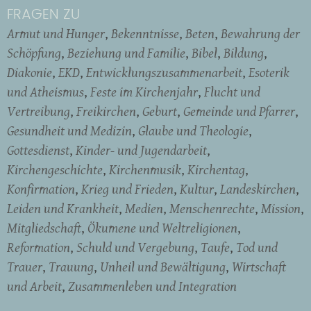
FRAGEN ZU
Armut und Hunger
Bekenntnisse
Beten
Bewahrung der
Schöpfung
Beziehung und Familie
Bibel
Bildung
Diakonie
EKD
Entwicklungszusammenarbeit
Esoterik
und Atheismus
Feste im Kirchenjahr
Flucht und
Vertreibung
Freikirchen
Geburt
Gemeinde und Pfarrer
Gesundheit und Medizin
Glaube und Theologie
Gottesdienst
Kinder- und Jugendarbeit
Kirchengeschichte
Kirchenmusik
Kirchentag
Konfirmation
Krieg und Frieden
Kultur
Landeskirchen
Leiden und Krankheit
Medien
Menschenrechte
Mission
Mitgliedschaft
Ökumene und Weltreligionen
Reformation
Schuld und Vergebung
Taufe
Tod und
Trauer
Trauung
Unheil und Bewältigung
Wirtschaft
und Arbeit
Zusammenleben und Integration