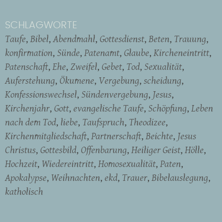
SCHLAGWORTE
Taufe
Bibel
Abendmahl
Gottesdienst
Beten
Trauung
konfirmation
Sünde
Patenamt
Glaube
Kircheneintritt
Patenschaft
Ehe
Zweifel
Gebet
Tod
Sexualität
Auferstehung
Ökumene
Vergebung
scheidung
Konfessionswechsel
Sündenvergebung
Jesus
Kirchenjahr
Gott
evangelische Taufe
Schöpfung
Leben
nach dem Tod
liebe
Taufspruch
Theodizee
Kirchenmitgliedschaft
Partnerschaft
Beichte
Jesus
Christus
Gottesbild
Offenbarung
Heiliger Geist
Hölle
Hochzeit
Wiedereintritt
Homosexualität
Paten
Apokalypse
Weihnachten
ekd
Trauer
Bibelauslegung
katholisch